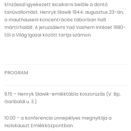
kínzással igyekezett kicsikarni belőle a döntő
tanúvallomást. Henryk Sławik 1944. augusztus 23-án,
a mauthauseni koncentrációs táborban halt
mártírhalált. A jeruzsálemi Yad Vashem Intézet 1990-
től a Világ Igazai között tartja számon.
PROGRAM
9.15 – Henryk Sławik-emléktábla koszorúzás (V. Bp,
Garibaldi u. 3.)
10.00 – a konferencia ünnepélyes megnyitója a
Holokauszt Emlékközpontban