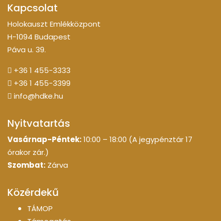
Kapcsolat
Holokauszt Emlékközpont
H-1094 Budapest
Páva u. 39.
+36 1 455-3333
+36 1 455-3399
info@hdke.hu
Nyitvatartás
Vasárnap-Péntek:
10:00 – 18:00 (A jegypénztár 17
órakor zár.)
Szombat:
Zárva
Közérdekű
TÁMOP