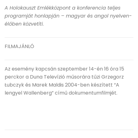
A Holokauszt Emlékközpont a konferencia teljes
programját honlapján – magyar és angol nyelven-
élőben közvetíti.
FILMAJÁNLÓ
Az esemény kapcsán szeptember 14-én 16 óra 15
perckor a Duna Televízió műsorára tűzi Grzegorz
Łubczyk és Marek Maldis 2004-ben készített “A
lengyel Wallenberg” című dokumentumfilmjét.