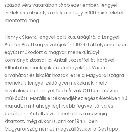
század vérzivatarában több ezer ember, lengyel
civilek és katonák, köztük mintegy 5000 zsidó életét
mentette meg.
Henryk Sławik, lengyel politikus, újságíró, a Lengyel
Polgári Bizottság vezetőjeként 1939-től folyamatosan
együttműködött a magyar menekültügyi
kormánybiztossal, id. Antall Józseffel és körével.
Állhatatos munkájuk eredményeként Vácon
árvaházat és iskolát hoztak létre a Magyarországra
menekült lengyel zsidó gyermekeknek, mely
hivatalosan a Lengyel Tiszti Árvák Otthona néven
működött. Morális értékrendjéhez egész életében hű
maradt, mint ahogy leghívebb fegyvertársa és
barátja, id. Antall József mellett is mindvégig
kitartott, még akkor is, amikor 1944-ben,
Magyarország német megszállásakor a Gestapo