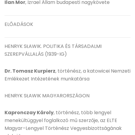
Ilan Mor
, Izrael Állam budapesti nagykövete
ELŐADÁSOK
HENRYK SŁAWIK. POLITIKA ÉS TÁRSADALMI
SZEREPVÁLLALÁS (1939-IG)
Dr. Tomasz Kurpierz
, történész, a katowicei Nemzeti
Emlékezet Intézetének munkatársa
HENRYK SŁAWIK MAGYARORSZÁGON
Kapronczay Károly
, történész, több lengyel
menekültüggyel foglalkozó mű szerzője, az ELTE
Magyar–Lengyel Történész Vegyesbizottságának