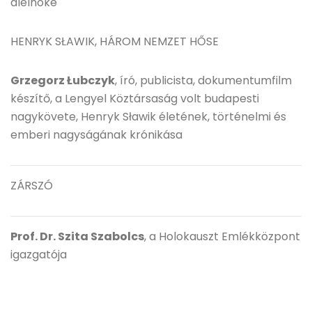
alelnöke
HENRYK SŁAWIK, HÁROM NEMZET HŐSE
Grzegorz Łubczyk
, író, publicista, dokumentumfilm
készítő, a Lengyel Köztársaság volt budapesti
nagykövete, Henryk Sławik életének, történelmi és
emberi nagyságának krónikása
ZÁRSZÓ
Prof. Dr. Szita Szabolcs
, a Holokauszt Emlékközpont
igazgatója