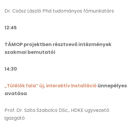
Dr. Csősz László Phd tudományos főmunkatárs
12:45
TÁMOP projektben résztvevő intézmények
szakmai bemutatói
14:30
ünnepélyes
„Túlélők fala” új, interaktív installáció
avatása
Prof. Dr. Szita Szabolcs DSc., HDKE ügyvezető
igazgató