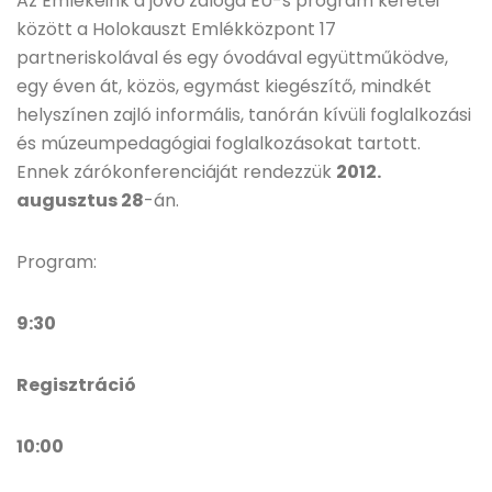
Az Emlékeink a jövő záloga EU-s program keretei
között a Holokauszt Emlékközpont 17
partneriskolával és egy óvodával együttműködve,
egy éven át, közös, egymást kiegészítő, mindkét
helyszínen zajló informális, tanórán kívüli foglalkozási
és múzeumpedagógiai foglalkozásokat tartott.
Ennek zárókonferenciáját rendezzük
2012.
augusztus 28
-án.
Program:
9:30
Regisztráció
10:00