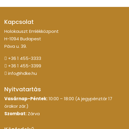
Kapcsolat
Holokauszt Emlékközpont
H-1094 Budapest
Páva u. 39.
+36 1 455-3333
+36 1 455-3399
info@hdke.hu
Nyitvatartás
Vasárnap-Péntek:
10:00 – 18:00 (A jegypénztár 17
órakor zár.)
Szombat:
Zárva