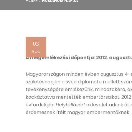
HOME
HUMÁNUM NAPJA
03
AUG
A megemlékezés időpontja: 2012. augusztus
Magyarországon minden évben augusztus 4-e
születésnapján a svéd diplomata mellett sz
tevékenységére emlékezünk, mindazokéra, akik
kockáztatva mentették embertársaikat. 2012-
évfordulóján
Helytállásért
oklevelet adunk át 
érdemesnek ítélt magyar embermentőknek.