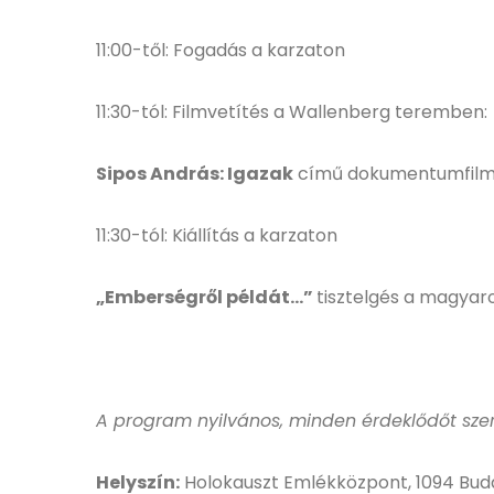
11:00-től: Fogadás a karzaton
11:30-tól: Filmvetítés a Wallenberg teremben:
Sipos András: Igazak
című dokumentumfilm
11:30-tól: Kiállítás a karzaton
„Emberségről példát…”
tisztelgés a magya
A program nyilvános, minden érdeklődőt szer
Helyszín:
Holokauszt Emlékközpont, 1094 Buda