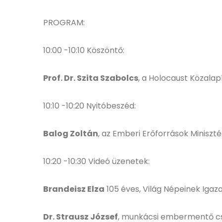
PROGRAM:
10:00 -10:10 Köszöntő:
Prof. Dr. Szita Szabolcs
, a Holocaust Közala
10:10 -10:20 Nyitóbeszéd:
Balog Zoltán
, az Emberi Erőforrások Miniszt
10:20 -10:30 Videó üzenetek:
Brandeisz Elza
105 éves, Világ Népeinek Igaz
Dr. Strausz József
, munkácsi embermentő cs