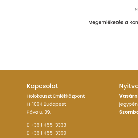
N
Megemlékezés a Ro
Kapcsolat
Nyitv
Holokauszt Emlékközpont
Vasárn
H-1094 Budapest
jegypénz
Páva u. 39.
Szomba
+36 1 455-3333
+36 1 455-3399