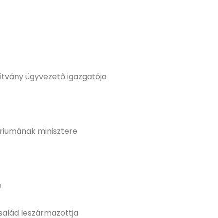
pítvány ügyvezető igazgatója
ériumának minisztere
a
alád leszármazottja