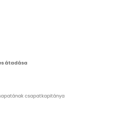
yes átadása
csapatának csapatkapitánya