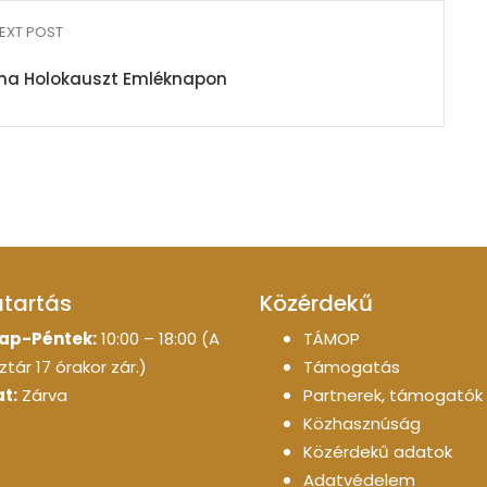
EXT POST
ma Holokauszt Emléknapon
atartás
Közérdekű
ap-Péntek:
10:00 – 18:00 (A
TÁMOP
tár 17 órakor zár.)
Támogatás
t:
Zárva
Partnerek, támogatók
Közhasznúság
Közérdekű adatok
Adatvédelem