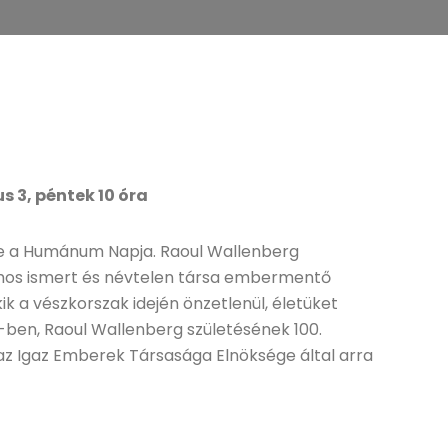
 3, péntek 10 óra
 a Humánum Napja. Raoul Wallenberg
ámos ismert és névtelen társa embermentő
 a vészkorszak idején önzetlenül, életüket
ben, Raoul Wallenberg születésének 100.
az Igaz Emberek Társasága Elnöksége által arra