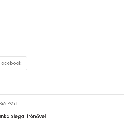
Facebook
REV POST
anka Siegal írónővel