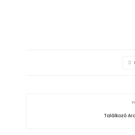
P
Találkozó Ar