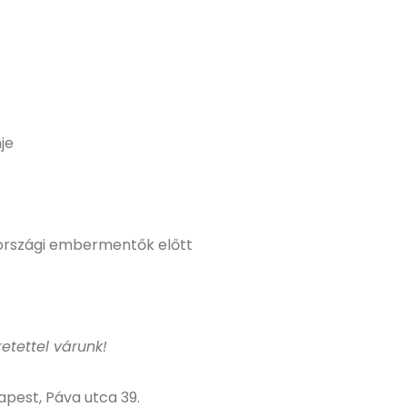
je
rországi embermentők előtt
etettel várunk!
pest, Páva utca 39.