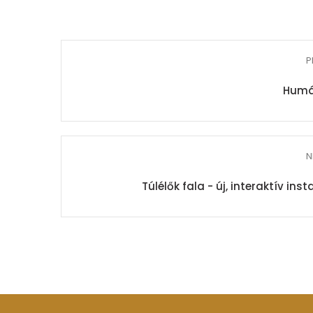
P
Humá
N
Túlélők fala - új, interaktív i