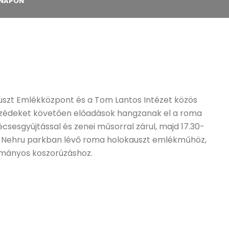
KNAPON
szt Emlékközpont és a Tom Lantos Intézet közös
édeket követően előadások hangzanak el a roma
sesgyújtással és zenei műsorral zárul, majd 17.30-
 a Nehru parkban lévő roma holokauszt emlékműhöz,
ományos koszorúzáshoz.