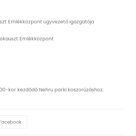
auszt Emlékközpont ügyvezető igazgatója
olokauszt Emlékközpont
:00-kor kezdődő Nehru parki koszorúzáshoz.
Facebook