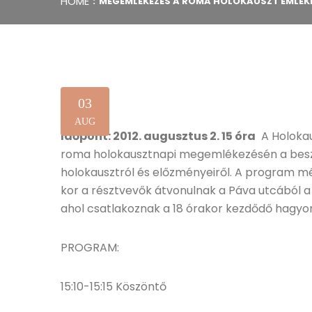
HOME
MEGEMLÉKEZÉS A ROMA HOLOKAUSZT EMLÉ
03
AUG
Időpont: 2012. augusztus 2. 15 óra
A Holokau
roma holokausztnapi megemlékezésén a besz
holokausztról és előzményeiről. A program méc
kor a résztvevők átvonulnak a Páva utcából
ahol csatlakoznak a 18 órakor kezdődő hagy
PROGRAM:
15:10-15:15 Köszöntő