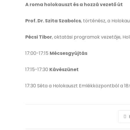
A roma holokauszt és a hozzá vezető út
Prof. Dr. Szita Szabolcs
, történész, a Holok
Pécsi Tibor
, oktatási programok vezetője, H
17:00-17:15
Mécsesgyújtás
17:15-17:30
Kávészünet
17:30 Séta a Holokauszt Emlékközpontból a 18