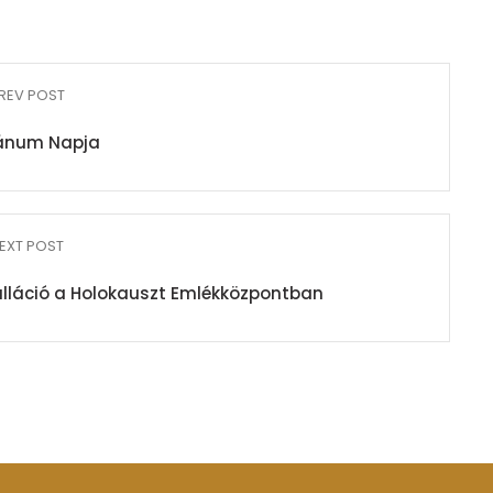
REV POST
num Napja
EXT POST
nstalláció a Holokauszt Emlékközpontban