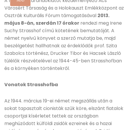
A Nemzeti zarándoklatot kezdeményező Ács
MÁJ
Városért Társaság és a Holokauszt Emlékközpont az
Osztrák Kulturális Fórum támogatásával
2013.
május 8-án, szerdán 17 órakor
rendezi meg Irene
Suchy Strasshof című kötetének bemutatóját. A
német nyelvű könyvet a szerző mutatja be, majd
beszélgetést hallhatnak az érdeklődők prof. Szita
Szabolcs történész, Drucker Tibor és Hacsek László
túlélők részvételével az 1944-45-ben Strasshofban
és a környéken történtekről.
Vonatok Strasshofba
Az 1944. március 19-ei német megszállás után a
sokat tapasztalt cionisták szűk köre, elszánt fiatalok
csoportjai kísérletet tettek az országban
meghúzódott külföldi zsidók ezreinek és a hazai