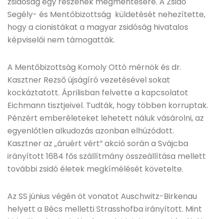
zsidóság egy részének megmentésére. A Zsidó
Segély- és Mentőbizottság küldetését nehezítette,
hogy a cionistákat a magyar zsidóság hivatalos
képviselői nem támogatták.
A Mentőbizottság Komoly Ottó mérnök és dr.
Kasztner Rezső újságíró vezetésével sokat
kockáztatott. Áprilisban felvette a kapcsolatot
Eichmann tisztjeivel. Tudták, hogy többen korruptak.
Pénzért emberéleteket lehetett náluk vásárolni, az
egyenlőtlen alkudozás azonban elhúzódott.
Kasztner az „áruért vért” akció során a Svájcba
irányított 1684 fős szállítmány összeállítása mellett
további zsidó életek megkímélését követelte.
Az SS június végén öt vonatot Auschwitz-Birkenau
helyett a Bécs melletti Strasshofba irányított. Mint