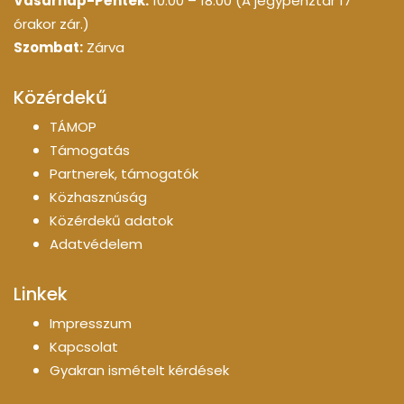
Vasárnap-Péntek:
10:00 – 18:00 (A jegypénztár 17
órakor zár.)
Szombat:
Zárva
Közérdekű
TÁMOP
Támogatás
Partnerek, támogatók
Közhasznúság
Közérdekű adatok
Adatvédelem
Linkek
Impresszum
Kapcsolat
Gyakran ismételt kérdések