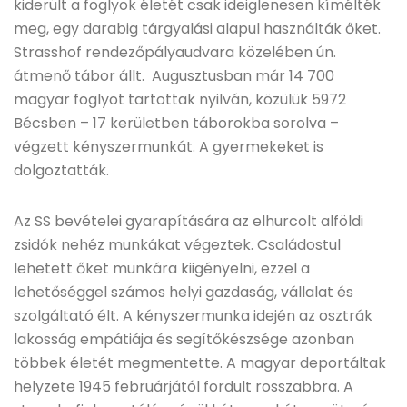
kiderült a foglyok életét csak ideiglenesen kímélték
meg, egy darabig tárgyalási alapul használták őket.
Strasshof rendezőpályaudvara közelében ún.
átmenő tábor állt. Augusztusban már 14 700
magyar foglyot tartottak nyilván, közülük 5972
Bécsben – 17 kerületben táborokba sorolva –
végzett kényszermunkát. A gyermekeket is
dolgoztatták.
Az SS bevételei gyarapítására az elhurcolt alföldi
zsidók nehéz munkákat végeztek. Családostul
lehetett őket munkára kiigényelni, ezzel a
lehetőséggel számos helyi gazdaság, vállalat és
szolgáltató élt. A kényszermunka idején az osztrák
lakosság empátiája és segítőkészsége azonban
többek életét megmentette. A magyar deportáltak
helyzete 1945 februárjától fordult rosszabbra. A