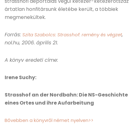
strasshofi deportálás végül kétezer-kétezerötszáz
ártatlan honfitársunk életébe került, a többiek
megmenekültek.
Forrás:
,
Szita Szabolcs: Strasshof: remény és végzet
nol.hu, 2006. április 21.
A könyv eredeti címe:
Irene Suchy:
Strasshof an der Nordbahn: Die NS-Geschichte
eines Ortes und ihre Aufarbeitung
Bővebben a könyvről német nyelven>>