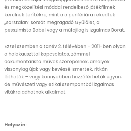
és megközelítési móddal rendelkező játékfilmek
kerülnek terítékre, mint a a perifériára rekedtek
„sorstalan” sorsát megragadó Gyűlölet, a
pesszimista Babel vagy a műfajilag is izgalmas Borat.
Ezzel szemben a tanév 2. félévében – 2011-ben olyan
a holokauszttal kapcsolatos, zömmel
dokumentarista művek szerepelnek, amelyek
viszonylag újak vagy kevéssé ismertek, ritkán
láthatók – vagy könnyebben hozzáférhetők ugyan,
de művészeti vagy etikai szempontból izgalmas
vitákra adhatnak alkalmat.
Helyszín: