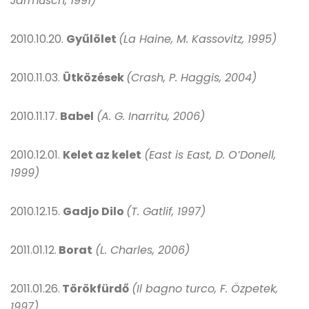
Jarmusch, 1991)
2010.10.20.
Gyűlölet
(La Haine, M. Kassovitz, 1995)
2010.11.03.
Ütközések
(Crash, P. Haggis, 2004)
2010.11.17.
Babel
(A. G. Inarritu, 2006)
2010.12.01.
Kelet az kelet
(East is East, D. O’Donell,
1999)
2010.12.15.
Gadjo Dilo
(T. Gatlif, 1997)
2011.01.12.
Borat
(L. Charles, 2006)
2011.01.26.
Törökfürdő
(Il bagno turco, F. Özpetek,
1997)