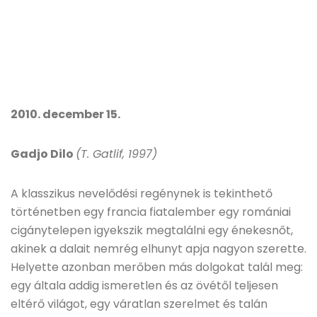
2010. december 15.
Gadjo Dilo
(T. Gatlif, 1997)
A klasszikus nevelődési regénynek is tekinthető
történetben egy francia fiatalember egy romániai
cigánytelepen igyekszik megtalálni egy énekesnőt,
akinek a dalait nemrég elhunyt apja nagyon szerette.
Helyette azonban merőben más dolgokat talál meg:
egy általa addig ismeretlen és az övétől teljesen
eltérő világot, egy váratlan szerelmet és talán