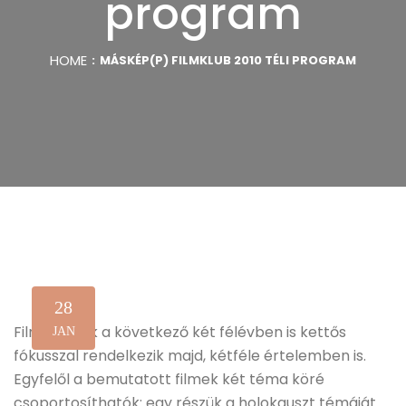
program
HOME
MÁSKÉP(P) FILMKLUB 2010 TÉLI PROGRAM
28
Filmklubunk a következő két félévben is kettős
JAN
fókusszal rendelkezik majd, kétféle értelemben is.
Egyfelől a bemutatott filmek két téma köré
csoportosíthatók: egy részük a holokauszt témáját