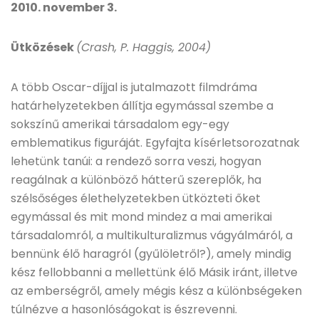
2010. november 3.
Ütközések
(Crash, P. Haggis, 2004)
A több Oscar-díjjal is jutalmazott filmdráma
határhelyzetekben állítja egymással szembe a
sokszínű amerikai társadalom egy-egy
emblematikus figuráját. Egyfajta kísérletsorozatnak
lehetünk tanúi: a rendező sorra veszi, hogyan
reagálnak a különböző hátterű szereplők, ha
szélsőséges élethelyzetekben ütközteti őket
egymással és mit mond mindez a mai amerikai
társadalomról, a multikulturalizmus vágyálmáról, a
bennünk élő haragról (gyűlöletről?), amely mindig
kész fellobbanni a mellettünk élő Másik iránt, illetve
az emberségről, amely mégis kész a különbségeken
túlnézve a hasonlóságokat is észrevenni.