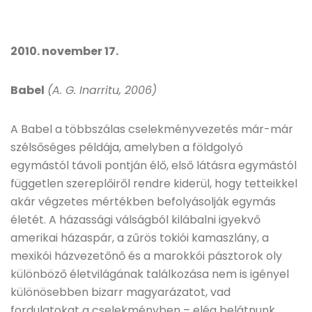
2010. november 17.
Babel
(A. G. Inarritu, 2006)
A Babel a többszálas cselekményvezetés már-már
szélsőséges példája, amelyben a földgolyó
egymástól távoli pontján élő, első látásra egymástól
független szereplőiről rendre kiderül, hogy tetteikkel
akár végzetes mértékben befolyásolják egymás
életét. A házassági válságból kilábalni igyekvő
amerikai házaspár, a zűrös tokiói kamaszlány, a
mexikói házvezetőnő és a marokkói pásztorok oly
különböző életvilágának találkozása nem is igényel
különösebben bizarr magyarázatot, vad
fordulatokat a cselekményben – elég belátnunk,