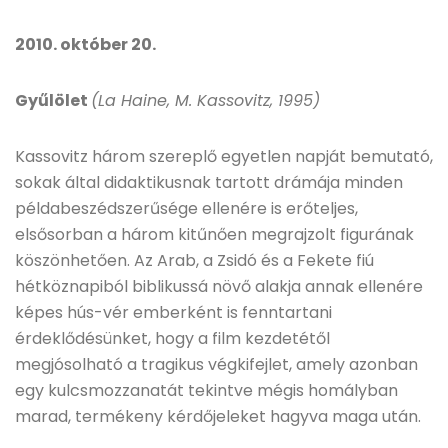
2010. október 20.
Gyűlölet
(La Haine, M. Kassovitz, 1995)
Kassovitz három szereplő egyetlen napját bemutató,
sokak által didaktikusnak tartott drámája minden
példabeszédszerűsége ellenére is erőteljes,
elsősorban a három kitűnően megrajzolt figurának
köszönhetően. Az Arab, a Zsidó és a Fekete fiú
hétköznapiból biblikussá növő alakja annak ellenére
képes hús-vér emberként is fenntartani
érdeklődésünket, hogy a film kezdetétől
megjósolható a tragikus végkifejlet, amely azonban
egy kulcsmozzanatát tekintve mégis homályban
marad, termékeny kérdőjeleket hagyva maga után.