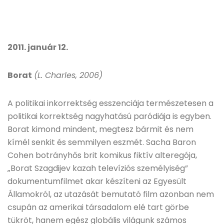
2011. január 12.
Borat
(L. Charles, 2006)
A politikai inkorrektség esszenciája természetesen a
politikai korrektség nagyhatású paródiája is egyben.
Borat kimond mindent, megtesz bármit és nem
kímél senkit és semmilyen eszmét. Sacha Baron
Cohen botrányhős brit komikus fiktív alteregója,
„Borat Szagdijev kazah televíziós személyiség”
dokumentumfilmet akar készíteni az Egyesült
Államokról, az utazását bemutató film azonban nem
csupán az amerikai társadalom elé tart görbe
tükröt, hanem egész globális világunk számos