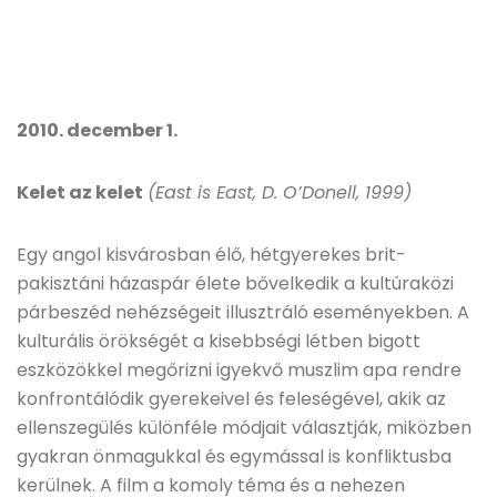
2010. december 1.
Kelet az kelet
(East is East, D. O’Donell, 1999)
Egy angol kisvárosban élő, hétgyerekes brit-
pakisztáni házaspár élete bővelkedik a kultúraközi
párbeszéd nehézségeit illusztráló eseményekben. A
kulturális örökségét a kisebbségi létben bigott
eszközökkel megőrizni igyekvő muszlim apa rendre
konfrontálódik gyerekeivel és feleségével, akik az
ellenszegülés különféle módjait választják, miközben
gyakran önmagukkal és egymással is konfliktusba
kerülnek. A film a komoly téma és a nehezen