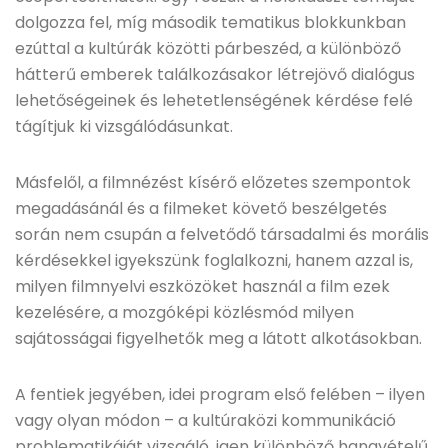
dolgozza fel, míg második tematikus blokkunkban
ezúttal a kultúrák közötti párbeszéd, a különböző
hátterű emberek találkozásakor létrejövő dialógus
lehetőségeinek és lehetetlenségének kérdése felé
tágítjuk ki vizsgálódásunkat.
Másfelől, a filmnézést kísérő előzetes szempontok
megadásánál és a filmeket követő beszélgetés
során nem csupán a felvetődő társadalmi és morális
kérdésekkel igyekszünk foglalkozni, hanem azzal is,
milyen filmnyelvi eszközöket használ a film ezek
kezelésére, a mozgóképi közlésmód milyen
sajátosságai figyelhetők meg a látott alkotásokban.
A fentiek jegyében, idei program első felében – ilyen
vagy olyan módon – a kultúraközi kommunikáció
problematikáját vizsgáló, igen különböző hangvételű