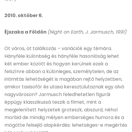
2010. október 6.
Éjszaka a Földön
(Night on Earth, J. Jarmusch, 1991)
Öt város, öt találkozás – variációk egy témára.
Hányféle különbség és hányféle hasonlóság lehet
két ember között és hogyan kerülnek ezek a
felszínre abban a különleges, személytelen, de az
intimitás lehetőségét is magában rejtő helyzetben,
amikor taxisofőr és utasa keresztülutaznak egy alvó
nagyvároson? Jarmusch feledhetetlen figurái
éppúgy klasszikussá teszik a filmet, mint a
megjelenített helyzetek groteszk, abszurd, néhol
morbid de mindig mélyen emberséges humora és a
mögötte felsejlő alapkérdés: lehetséges-e megértés