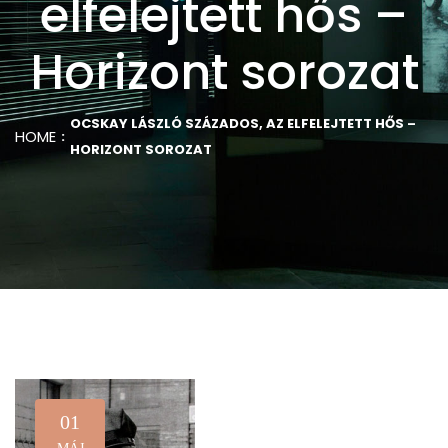
elfelejtett hős –
Horizont sorozat
OCSKAY LÁSZLÓ SZÁZADOS, AZ ELFELEJTETT HŐS –
HOME
HORIZONT SOROZAT
01