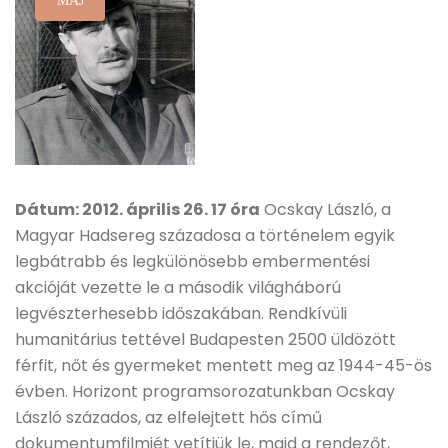
MÁJ
Dátum: 2012. április 26. 17 óra
Ocskay László, a
Magyar Hadsereg századosa a történelem egyik
legbátrabb és legkülönösebb embermentési
akcióját vezette le a második világháború
legvészterhesebb időszakában. Rendkívüli
humanitárius tettével Budapesten 2500 üldözött
férfit, nőt és gyermeket mentett meg az 1944-45-ös
évben. Horizont programsorozatunkban Ocskay
László százados, az elfelejtett hős című
dokumentumfilmjét vetítjük le, majd a rendezőt,