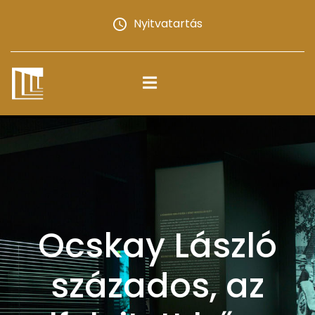
Nyitvatartás
Ocskay László
százados, az