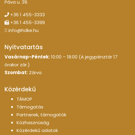
Páva u. 39.
+36 1 455-3333
+36 1 455-3399
info@hdke.hu
Nyitvatartás
Vasárnap-Péntek:
10:00 – 18:00 (A jegypénztár 17
órakor zár.)
Szombat:
Zárva
Közérdekű
TÁMOP
Támogatás
Partnerek, támogatók
Közhasznúság
Közérdekű adatok