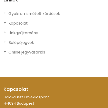
Gyakran ismételt kérdések
Kapcsolat
Linkgyűjtemény
Belépőjegyek
Online jegyvásárlás
Kapcsolat
Holokauszt Emlékközpont
H-1094 Budapest