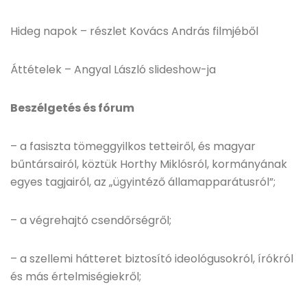
Hideg napok – részlet Kovács András filmjéből
Áttételek – Angyal László slideshow-ja
Beszélgetés és fórum
– a fasiszta tömeggyilkos tetteiről, és magyar
bűntársairól, köztük Horthy Miklósról, kormányának
egyes tagjairól, az „ügyintéző államapparátusról”;
– a végrehajtó csendőrségről;
– a szellemi hátteret biztosító ideológusokról, írókról
és más értelmiségiekről;