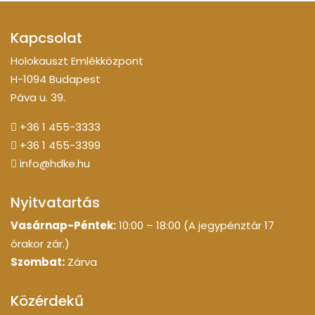
Kapcsolat
Holokauszt Emlékközpont
H-1094 Budapest
Páva u. 39.
+36 1 455-3333
+36 1 455-3399
info@hdke.hu
Nyitvatartás
Vasárnap-Péntek:
10:00 – 18:00 (A jegypénztár 17
órakor zár.)
Szombat:
Zárva
Közérdekű