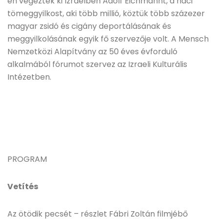
én végezték ki Izraelben Adolf Eichmannt, a náci
tömeggyilkost, aki több millió, köztük több százezer
magyar zsidó és cigány deportálásának és
meggyilkolásának egyik fő szervezője volt. A Mensch
Nemzetközi Alapítvány az 50 éves évforduló
alkalmából fórumot szervez az Izraeli Kulturális
Intézetben.
PROGRAM
Vetítés
Az ötödik pecsét – részlet Fábri Zoltán filmjébő