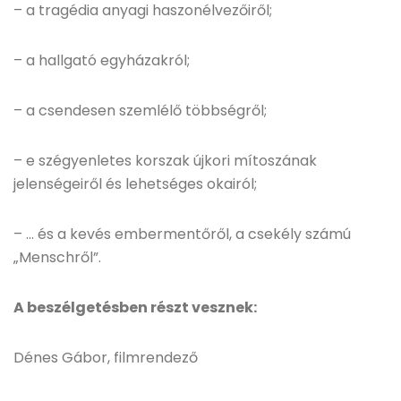
– a tragédia anyagi haszonélvezőiről;
– a hallgató egyházakról;
– a csendesen szemlélő többségről;
– e szégyenletes korszak újkori mítoszának
jelenségeiről és lehetséges okairól;
– … és a kevés embermentőről, a csekély számú
„Menschről”.
A beszélgetésben részt vesznek:
Dénes Gábor, filmrendező