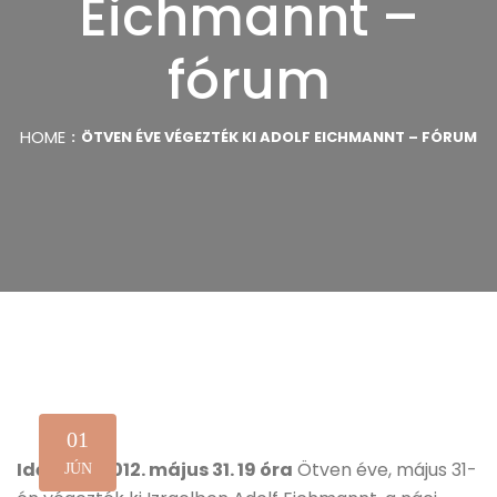
Eichmannt –
fórum
HOME
ÖTVEN ÉVE VÉGEZTÉK KI ADOLF EICHMANNT – FÓRUM
01
Időpont: 2012. május 31. 19 óra
Ötven éve, május 31-
JÚN