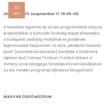
31
Időpont: 2011. szeptember 17. 19:45-től
MÁJ
A Mazsihisz izgalmas és színes programokkal várja az
érdeklődőket a Kulturális Örökség Napjai előestéjén,
a budapesti zsidóság múltjának és jövőjének
legfontosabb helyszínein. Az este „Mindenki havdoló-
jával” (szombatbúcsúztatás) kezdődik a Goldmark
aljában lévő Talmud Tórában, Fröhlich Róbert a
dohány utcai zsinagóga főrabbija közreműködésével.
Az est minden programja díjtalanul látogatható!
MAGYAR ZSIDÓ MÚZEUM