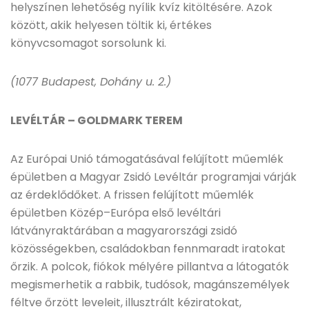
helyszínen lehetőség nyílik kvíz kitöltésére. Azok
között, akik helyesen töltik ki, értékes
könyvcsomagot sorsolunk ki.
(1077 Budapest, Dohány u. 2.)
LEVÉLTÁR – GOLDMARK TEREM
Az Európai Unió támogatásával felújított műemlék
épületben a Magyar Zsidó Levéltár programjai várják
az érdeklődőket. A frissen felújított műemlék
épületben Közép–Európa első levéltári
látványraktárában a magyarországi zsidó
közösségekben, családokban fennmaradt iratokat
őrzik. A polcok, fiókok mélyére pillantva a látogatók
megismerhetik a rabbik, tudósok, magánszemélyek
féltve őrzött leveleit, illusztrált kéziratokat,