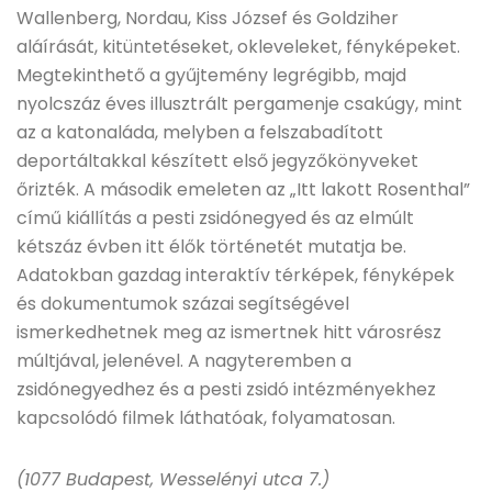
Wallenberg, Nordau, Kiss József és Goldziher
aláírását, kitüntetéseket, okleveleket, fényképeket.
Megtekinthető a gyűjtemény legrégibb, majd
nyolcszáz éves illusztrált pergamenje csakúgy, mint
az a katonaláda, melyben a felszabadított
deportáltakkal készített első jegyzőkönyveket
őrizték. A második emeleten az „Itt lakott Rosenthal”
című kiállítás a pesti zsidónegyed és az elmúlt
kétszáz évben itt élők történetét mutatja be.
Adatokban gazdag interaktív térképek, fényképek
és dokumentumok százai segítségével
ismerkedhetnek meg az ismertnek hitt városrész
múltjával, jelenével. A nagyteremben a
zsidónegyedhez és a pesti zsidó intézményekhez
kapcsolódó filmek láthatóak, folyamatosan.
(1077 Budapest, Wesselényi utca 7.)