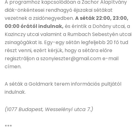
A programhoz kapcsolódóan a Zachor Alapítvány
diák-önkéntesei rendhagyó éjszakai sétákat
vezetnek a zsidónegyedben.
A séták 22:00, 23:00,
00:00 órától indulnak,
és érintik a Dohány utcai, a
Kazinczy utcai valamint a Rumbach Sebestyén utcai
zsinagógákat is. Egy-egy sétán legfeljebb 20 fő tud
részt venni, ezért kérjük, hogy a sétára előre
regisztráljon a szonyieszter@gmail.com e-mail
címen.
A séták a Goldmark terem információs pultjától
indulnak.
(1077 Budapest, Wesselényi utca 7.)
***