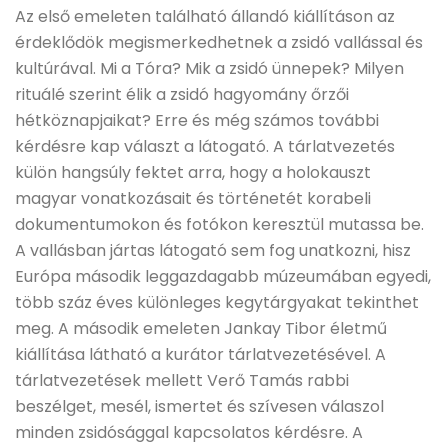
Az első emeleten található állandó kiállításon az
érdeklődök megismerkedhetnek a zsidó vallással és
kultúrával. Mi a Tóra? Mik a zsidó ünnepek? Milyen
rituálé szerint élik a zsidó hagyomány őrzői
hétköznapjaikat? Erre és még számos további
kérdésre kap választ a látogató. A tárlatvezetés
külön hangsúly fektet arra, hogy a holokauszt
magyar vonatkozásait és történetét korabeli
dokumentumokon és fotókon keresztül mutassa be.
A vallásban jártas látogató sem fog unatkozni, hisz
Európa második leggazdagabb múzeumában egyedi,
több száz éves különleges kegytárgyakat tekinthet
meg. A második emeleten Jankay Tibor életmű
kiállítása látható a kurátor tárlatvezetésével. A
tárlatvezetések mellett Verő Tamás rabbi
beszélget, mesél, ismertet és szívesen válaszol
minden zsidósággal kapcsolatos kérdésre. A