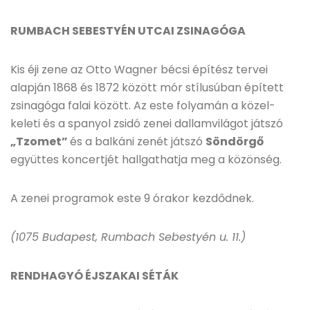
RUMBACH SEBESTYÉN UTCAI ZSINAGÓGA
Kis éji zene az Otto Wagner bécsi építész tervei
alapján 1868 és 1872 között mór stílusúban épített
zsinagóga falai között. Az este folyamán a közel-
keleti és a spanyol zsidó zenei dallamvilágot játszó
„Tzomet”
és a balkáni zenét játszó
Söndörgő
együttes koncertjét hallgathatja meg a közönség.
A zenei programok este 9 órakor kezdődnek.
(1075 Budapest, Rumbach Sebestyén u. 11.)
RENDHAGYÓ ÉJSZAKAI SÉTÁK