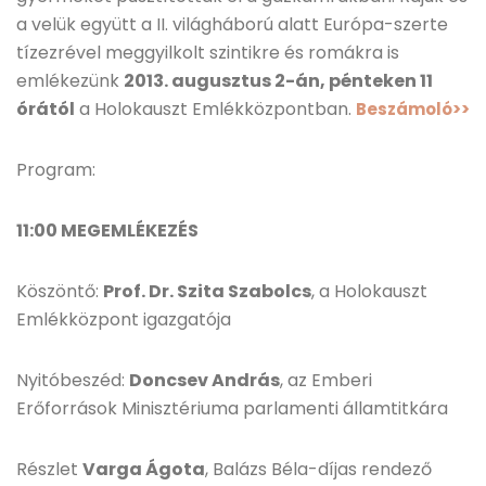
a velük együtt a II. világháború alatt Európa-szerte
tízezrével meggyilkolt szintikre és romákra is
emlékezünk
2013. augusztus 2-án, pénteken 11
órától
a Holokauszt Emlékközpontban.
Beszámoló>>
Program:
11:00 MEGEMLÉKEZÉS
Köszöntő:
Prof. Dr. Szita Szabolcs
, a Holokauszt
Emlékközpont igazgatója
Nyitóbeszéd:
Doncsev András
, az Emberi
Erőforrások Minisztériuma parlamenti államtitkára
Részlet
Varga Ágota
, Balázs Béla-díjas rendező