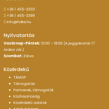
+36 1 455-3333
+36 1 455-3399
info@hdke.hu
Nyitvatartás
Vasárnap-Péntek:
10:00 – 18:00 (A jegypénztár 17
órakor zár.)
Szombat:
Zárva
Közérdekű
TÁMOP
Támogatás
Partnerek, támogatók
Közhasznúság
Közérdekű adatok
Adatvédelem