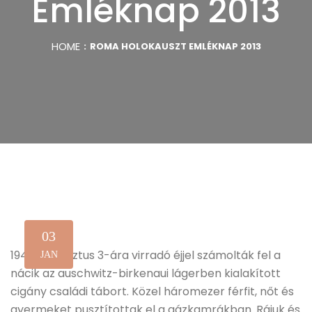
Emléknap 2013
HOME
ROMA HOLOKAUSZT EMLÉKNAP 2013
03
1944. augusztus 3-ára virradó éjjel számolták fel a
JAN
nácik az auschwitz-birkenaui lágerben kialakított
cigány családi tábort. Közel háromezer férfit, nőt és
gyermeket pusztítottak el a gázkamrákban. Rájuk és