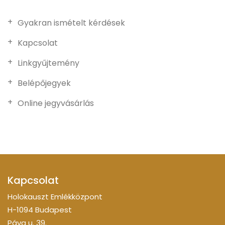
Gyakran ismételt kérdések
Kapcsolat
Linkgyűjtemény
Belépőjegyek
Online jegyvásárlás
Kapcsolat
Holokauszt Emlékközpont
H-1094 Budapest
Páva u. 39.