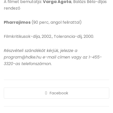
A filmet bemutatja:
Varga Ágota
, Balázs Béla-díjas
rendező
Pharrajimos
(90 perc, angol felirattal)
Filmkritikusok-díja, 2002., Tolerancia-díj, 2000.
Részvételi szándékát kérjük, jelezze a
program@hdke.hu e-mail címen vagy az 1-455-
3320-as telefonszámon.
Facebook