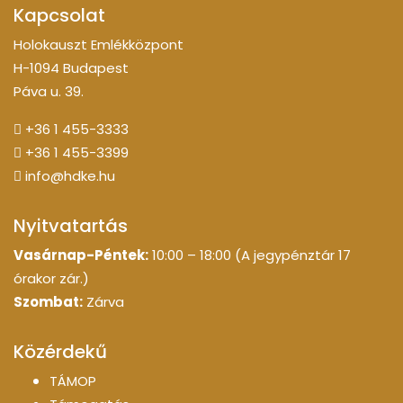
Kapcsolat
Holokauszt Emlékközpont
H-1094 Budapest
Páva u. 39.
+36 1 455-3333
+36 1 455-3399
info@hdke.hu
Nyitvatartás
Vasárnap-Péntek:
10:00 – 18:00 (A jegypénztár 17
órakor zár.)
Szombat:
Zárva
Közérdekű
TÁMOP