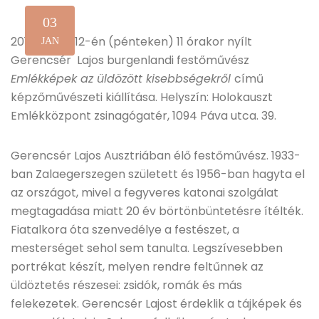
03
2013. április 12-én (pénteken) 11 órakor nyílt
JAN
Gerencsér Lajos burgenlandi festőművész
Emlékképek az üldözött kisebbségekről
című
képzőművészeti kiállítása. Helyszín: Holokauszt
Emlékközpont zsinagógatér, 1094 Páva utca. 39.
Gerencsér Lajos Ausztriában élő festőművész. 1933-
ban Zalaegerszegen született és 1956-ban hagyta el
az országot, mivel a fegyveres katonai szolgálat
megtagadása miatt 20 év börtönbüntetésre ítélték.
Fiatalkora óta szenvedélye a festészet, a
mesterséget sehol sem tanulta. Legszívesebben
portrékat készít, melyen rendre feltűnnek az
üldöztetés részesei: zsidók, romák és más
felekezetek. Gerencsér Lajost érdeklik a tájképek és