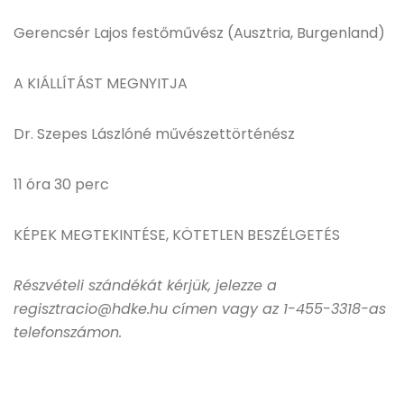
Gerencsér Lajos festőművész (Ausztria, Burgenland)
A KIÁLLÍTÁST MEGNYITJA
Dr. Szepes Lászlóné művészettörténész
11 óra 30 perc
KÉPEK MEGTEKINTÉSE, KÖTETLEN BESZÉLGETÉS
Részvételi szándékát kérjük, jelezze a
regisztracio@hdke.hu címen vagy az 1-455-3318-as
telefonszámon.