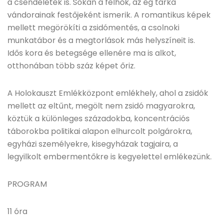
a csendéletek is. Sokan a felhők, az ég tarka
vándorainak festőjeként ismerik. A romantikus képek
mellett megörökíti a zsidómentés, a csolnoki
munkatábor és a megtorlások más helyszíneit is.
Idős kora és betegsége ellenére ma is alkot,
otthonában több száz képet őriz.
A Holokauszt Emlékközpont emlékhely, ahol a zsidók
mellett az eltűnt, megölt nem zsidó magyarokra,
köztük a különleges századokba, koncentrációs
táborokba politikai alapon elhurcolt polgárokra,
egyházi személyekre, kisegyházak tagjaira, a
legyilkolt embermentőkre is kegyelettel emlékezünk.
PROGRAM
11 óra