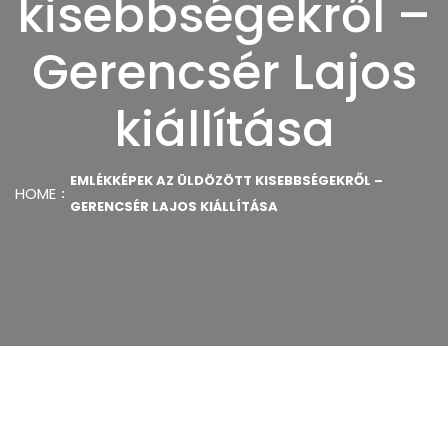
kisebbségekről –
Gerencsér Lajos
kiállítása
EMLÉKKÉPEK AZ ÜLDÖZÖTT KISEBBSÉGEKRŐL –
HOME
GERENCSÉR LAJOS KIÁLLÍTÁSA