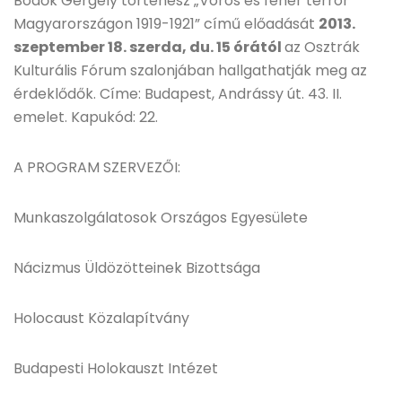
Bödők Gergely történész „Vörös és fehér terror
Magyarországon 1919-1921” című előadását
2013.
szeptember 18. szerda, du. 15 órától
az Osztrák
Kulturális Fórum szalonjában hallgathatják meg az
érdeklődők. Címe: Budapest, Andrássy út. 43. II.
emelet. Kapukód: 22.
A PROGRAM SZERVEZŐI:
Munkaszolgálatosok Országos Egyesülete
Nácizmus Üldözötteinek Bizottsága
Holocaust Közalapítvány
Budapesti Holokauszt Intézet