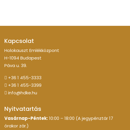
Kapcsolat
Holokauszt Emlékközpont
H-1094 Budapest
Páva u. 39.
+36 1 455-3333
+36 1 455-3399
info@hdke.hu
Nyitvatartás
Vasárnap-Péntek:
10:00 – 18:00 (A jegypénztár 17
órakor zár.)