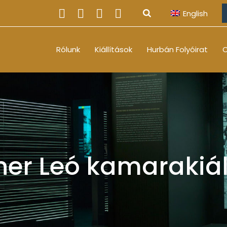
English
Rólunk
Kiállítások
Hurbán Folyóirat
O
er Leó kamarakiál