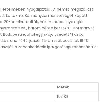
ek értelmében nyugdíjazták . A német megszállást
lett költöznie. Kormányzói mentességet kapott
er 20-án elhurcolták, három napos gyaloglást
szerítették , három héten keresztül. Kormányzói
Budapestre, ahol egy svájci „védett” házba
ék, ahol 1945. január 18-án szabadult fel. 1945
lasztják a Zeneakadémia igazgatósági tanácsába is.
Méret
153 KB