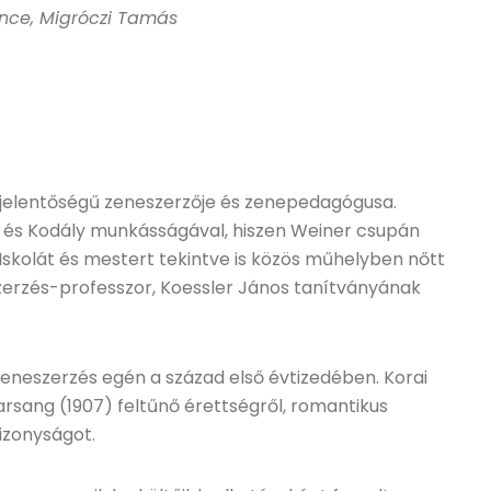
ence, Migróczi Tamás
 jelentőségű zeneszerzője és zenepedagógusa.
 és Kodály munkásságával, hiszen Weiner csupán
. Iskolát és mestert tekintve is közös műhelyben nőtt
szerzés-professzor, Koessler János tanítványának
zeneszerzés egén a század első évtizedében. Korai
arsang (1907) feltűnő érettségről, romantikus
bizonyságot.