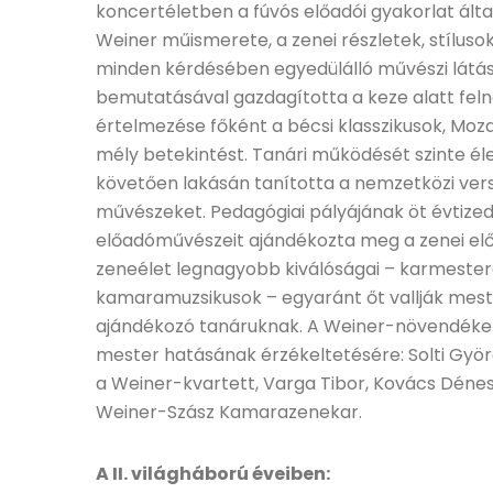
koncertéletben a fúvós előadói gyakorlat ál
Weiner műismerete, a zenei részletek, stílusok
minden kérdésében egyedülálló művészi látá
bemutatásával gazdagította a keze alatt fe
értelmezése főként a bécsi klasszikusok, Moz
mély betekintést. Tanári működését szinte éle
követően lakásán tanította a nemzetközi versen
művészeket. Pedagógiai pályájának öt évtiz
előadóművészeit ajándékozta meg a zenei el
zeneélet legnagyobb kiválóságai – karmester
kamaramuzsikusok – egyaránt őt vallják mester
ajándékozó tanáruknak. A Weiner-növendékek v
mester hatásának érzékeltetésére: Solti György
a Weiner-kvartett, Varga Tibor, Kovács Dénes,
Weiner-Szász Kamarazenekar.
A II. világháború éveiben: