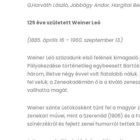
G.Horváth László, Jobbágy Andor, Hargitai B
125 éve született Weiner Leó
(1885. április 16 – 1960. szeptember 13.)
Weiner Leó századunk első felének kimagasló
Pályakezdése történetileg egybeesett Bartók
három, illetve négy évvel volt fiatalabb náluk
fel velük; a Zeneakadémián ő is a kiváló zene
vallhatta magát.
Weiner szinte üstökösként tűnt fel a magyar 
zenekari művei, mint a Szerenád (1906) és a F
színérzékről és fejlett zenei humorról tettek 