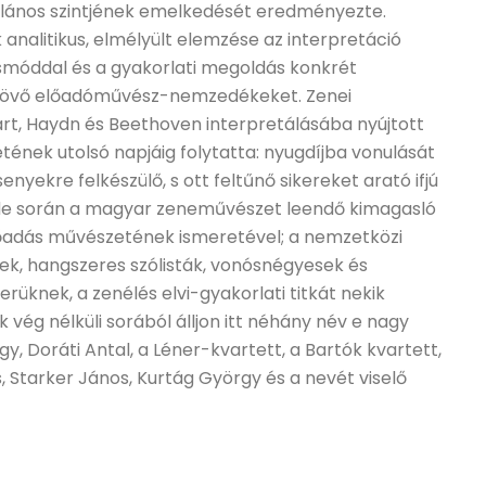
talános szintjének emelkedését eredményezte.
 analitikus, elmélyült elemzése az interpretáció
smóddal és a gyakorlati megoldás konkrét
lnövő előadóművész-nemzedékeket. Zenei
art, Haydn és Beethoven interpretálásába nyújtott
tének utolsó napjáig folytatta: nyugdíjba vonulását
yekre felkészülő, s ott feltűnő sikereket arató ifjú
ede során a magyar zeneművészet leendő kimagasló
őadás művészetének ismeretével; a nemzetközi
ek, hangszeres szólisták, vonósnégyesek és
üknek, a zenélés elvi-gyakorlati titkát nekik
ég nélküli sorából álljon itt néhány név e nagy
, Doráti Antal, a Léner-kvartett, a Bartók kvartett,
 Starker János, Kurtág György és a nevét viselő