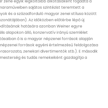
r zene egyik legköltőibb alkotásaként fogadta a
maraműveiben sajátos szintézist teremtett a
k és a századforduló magyar zenei stílusa között
onátájában). Az időközben előtérbe lépő új
rhódításának hatására azonban Weiner egyre
lis alapokon álló, konzervatív irányú szemlélet
lkotásaiban ő is a magyar népzenei források alapján
s népzenei források egyéni értelmezésű feldolgozása
asorozata, zenekari divertimentók stb.). E második
mesterség és tudás remekeiként gazdagítja a