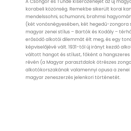
A Csongor és Tünde kísérőzenéjét az új magya
korabeli közönség. Remekbe sikerült korai ka
mendelssohni, schumanni, brahmsi hagyományo
(két vonósnégyesében, két hegedű-zongora sz
magyar zenei stílus – Bartók és Kodály – té
erősödő alkotói dilemmát élt meg, és egy toná
képviselőjévé vált. 1931-től új irányt kezdő a
váltott hangot és stílust, főként a hangszere
révén (a Magyar parasztdalok ötrészes zongor
alkotókorszakának valamennyi opusa a zenei 
magyar zeneszerzés jelenkori történetét.