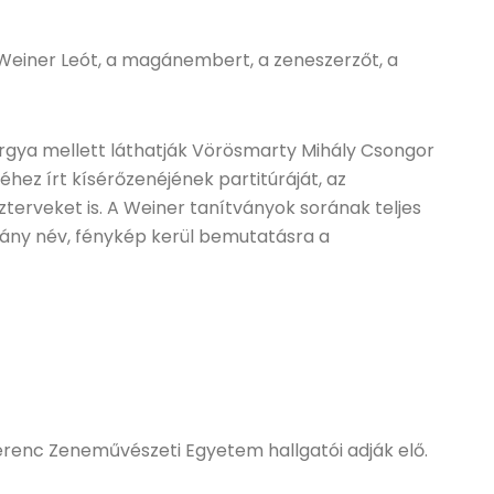
Weiner Leót, a magánembert, a zeneszerzőt, a
gya mellett láthatják Vörösmarty Mihály Csongor
hez írt kísérőzenéjének partitúráját, az
zterveket is. A Weiner tanítványok sorának teljes
ány név, fénykép kerül bemutatásra a
Ferenc Zeneművészeti Egyetem hallgatói adják elő.