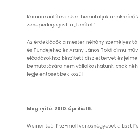
Kamarakiállításunkon bemutatjuk a sokszínű 
zenepedagógust, a „tanítót”.
Az érdeklődők a mester néhány személyes tár
és Tündéjéhez és Arany János Toldi című művé
előadásokhoz készített díszlettervet és jelme
bemutatására nem vállalkozhatunk, csak néh
legjelentősebbek közül.
Megnyitó: 2010. április 16.
Weiner Leó: Fisz-moll vonósnégyesét a Liszt 