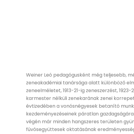
Weiner Leó pedagógusként még teljesebb, mé
zeneakadémiai tanársága alatt különböző elmél
zeneelméletet, 1913-21-ig zeneszerzést, 1923-
karmester nélküli zenekarának zenei korrepetí
évtizedében a vonósnégyesek betanító munkáj
kezdeményezéseinek páratlan gazdagságára. 
végén már minden hangszeres területen gyüm
fúvósegyüttesek oktatásának eredményessége,