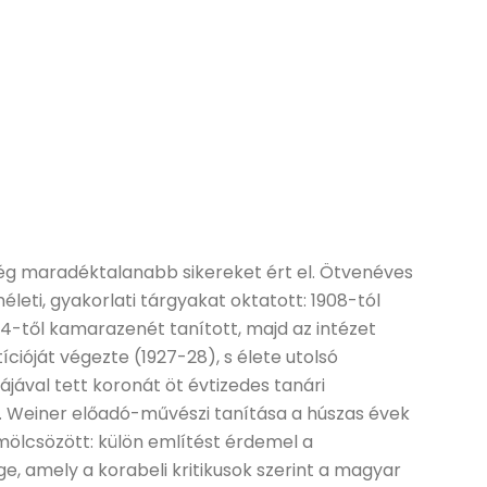
g maradéktalanabb sikereket ért el. Ötvenéves
eti, gyakorlati tárgyakat oktatott: 1908-tól
24-től kamarazenét tanított, majd az intézet
cióját végezte (1927-28), s élete utolsó
ával tett koronát öt évtizedes tanári
Weiner előadó-művészi tanítása a húszas évek
ölcsözött: külön említést érdemel a
 amely a korabeli kritikusok szerint a magyar