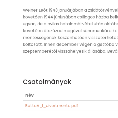
Weiner Leót 1943 januárjában a zsidótörvény
követően 1944 júniusában csillagos házba kel
ugyan, de a nyilas hatalomátvétel után októb
követően ötszázad magával sáncmunkára kény
mentességének köszönhetően visszatérhetett 
költözött. Innen december végén a gettóba vitt
szeptemberétől visszahelyezik állásába. Bevá
Csatolmányok
Név
BattaA_I_divertmento.pdf