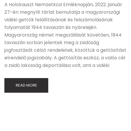
A Holokauszt Nemzetközi Emléknapján, 2022. január
27-én megnyílt tárlat bemutatja a magyarországi
vidéki gettók felállításának és felszámolásának
folyamatát 1944 tavaszán és nyárelején.
Magyarország német megszállását követően, 1944
tavaszán sorban jelentek meg a zsidóság
jogfosztását célzó rendeletek, közöttük a gettósítást
elrendelő jogszabály. A gettósítás eszköz, a valós cél
a zsidó lakosság deportálása volt, ami a vidéki
READ MORE