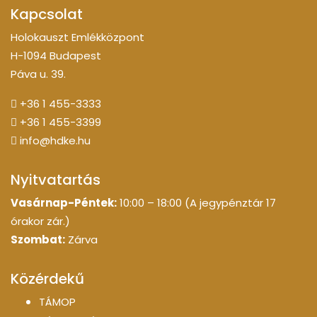
Kapcsolat
Holokauszt Emlékközpont
H-1094 Budapest
Páva u. 39.
+36 1 455-3333
+36 1 455-3399
info@hdke.hu
Nyitvatartás
Vasárnap-Péntek:
10:00 – 18:00 (A jegypénztár 17
órakor zár.)
Szombat:
Zárva
Közérdekű
TÁMOP