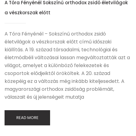
A Tóra Fényénél Sokszínű orthodox zsidó életvilágok
a vészkorszak előtt
A Tóra Fényénél – Sokszínű orthodox zsidó
életvilágok a vészkorszak előtt című időszaki
kiállítás. A 19. század társadalmi, technológiai és
életmódbéli változásai lassan megváltoztatták azt a
világot, amelyet a különböző felekezetek és
csoportok elődjeiktől örököltek. A 20. század
közepéig ez a változás még inkább kiteljesedett. A
magyarországi orthodox zsidóság problémáit,
válaszait és új jelenségeit mutatja
READ MORE