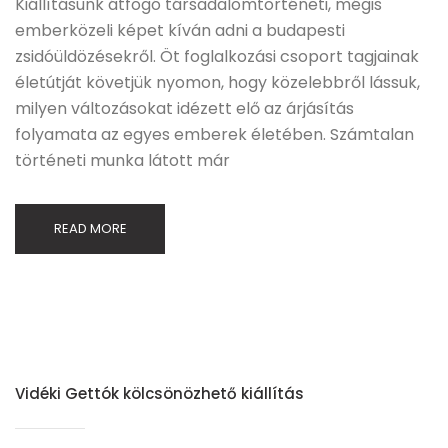
Kiállításunk átfogó társadalomtörténeti, mégis
emberközeli képet kíván adni a budapesti
zsidóüldözésekről. Öt foglalkozási csoport tagjainak
életútját követjük nyomon, hogy közelebbről lássuk,
milyen változásokat idézett elő az árjásítás
folyamata az egyes emberek életében. Számtalan
történeti munka látott már
READ MORE
Vidéki Gettók kölcsönözhető kiállítás