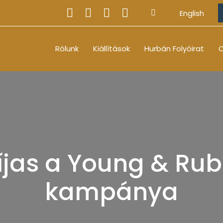
English
Rólunk
Kiállítások
Hurbán Folyóirat
O
íjas a Young & Ru
kampánya