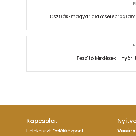
P
Osztrák-magyar diákcsereprogram 
N
Feszítő kérdések – nyári
Kapcsolat
Nyitv
Holokauszt Emlékközpont
Vasárn