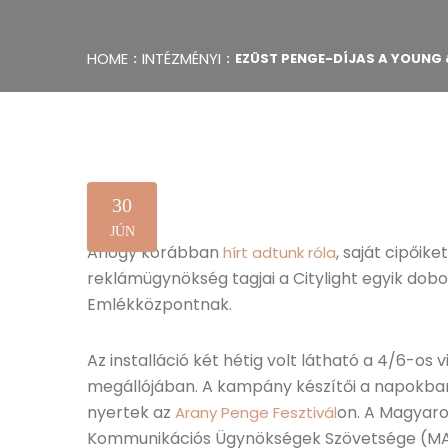
HOME
INTÉZMÉNYI
EZÜST PENGE-DÍJAS A YOUNG 
30
JÚN
Ahogy korábban
, saját cipői
hírt adtunk róla
reklámügynökség tagjai a Citylight egyik dobo
Emlékközpontnak.
Az installáció két hétig volt látható a 4/6-os 
megállójában. A kampány készítői a napokban
nyertek az
on. A Magyaro
Arany Penge Fesztivál
Kommunikációs Ügynökségek Szövetsége (MAKS