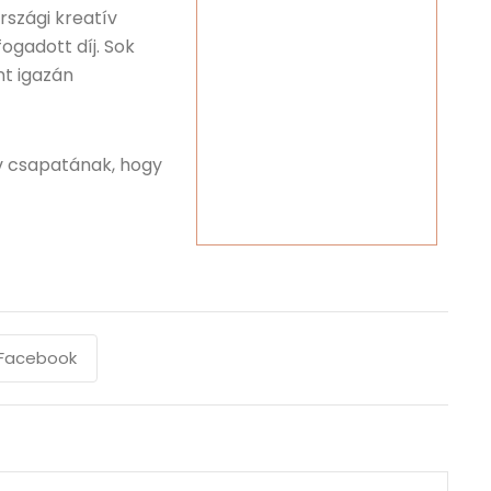
szági kreatív
gadott díj. Sok
t igazán
v csapatának, hogy
Facebook