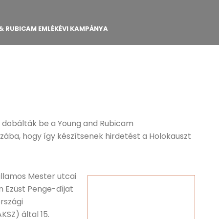
& RUBICAM EMLÉKÉVI KAMPÁNYA
ket dobálták be a Young and Rubicam
zába, hogy így készítsenek hirdetést a Holokauszt
villamos Mester utcai
 Ezüst Penge-díjat
rszági
Z) által 15.