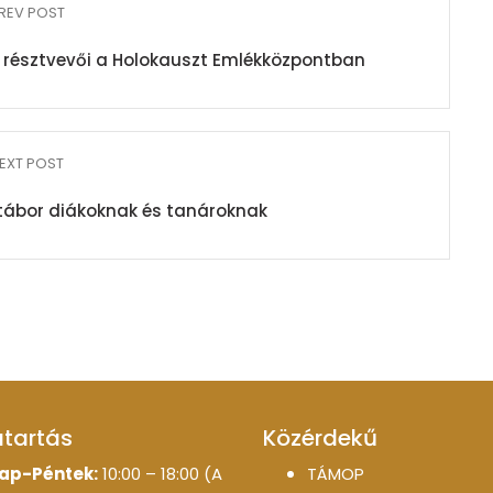
REV POST
résztvevői a Holokauszt Emlékközpontban
EXT POST
 tábor diákoknak és tanároknak
atartás
Közérdekű
ap-Péntek:
10:00 – 18:00 (A
TÁMOP