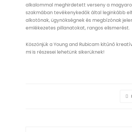
alkalommal meghirdetett verseny a magyaror
szakmában tevékenykedők által leginkább elfo
alkotónak, ügynökségnek és megbízónak jelen
emlékezetes pillanatokat, rangos elismerést.
Köszönjük a Young and Rubicam kitűnő kreatí
mi is részesei lehetünk sikerüknek!