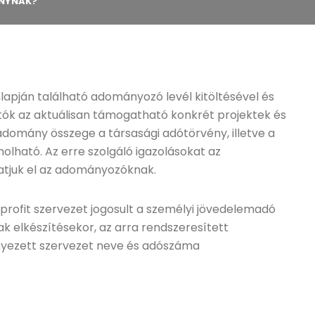
ÁNYNAK?
pján található adományozó levél kitöltésével és
tók az aktuálisan támogatható konkrét projektek és
t adomány összege a társasági adótörvény, illetve a
olható. Az erre szolgáló igazolásokat az
atjuk el az adományozóknak.
profit szervezet jogosult a személyi jövedelemadó
ak elkészítésekor, az arra rendszeresített
yezett szervezet neve és adószáma