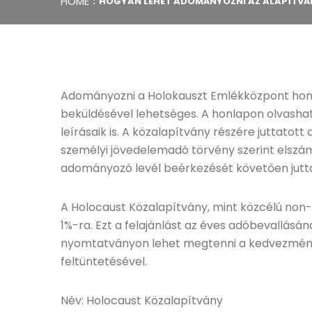
HOME
HOGYAN LEHET ADOMÁNYOZNI AZ ALAPÍTV
Adományozni a Holokauszt Emlékközpont honla
beküldésével lehetséges. A honlapon olvasha
leírásaik is. A közalapítvány részére juttatot
személyi jövedelemadó törvény szerint elszám
adományozó levél beérkezését követően jutt
A Holocaust Közalapítvány, mint közcélú non-
1%-ra. Ezt a felajánlást az éves adóbevallásán
nyomtatványon lehet megtenni a kedvezmén
feltüntetésével.
Név: Holocaust Közalapítvány