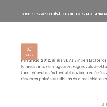
HOME
HAZAI
FELHÍVÁS EGYHETES IZRAELI TANUL
03
AUG
Határidő: 2012. július 31.
Az Emberi Erőforrás 
felhívást intéz a magyarországi nevelési–okt
tanulmányúton és továbbképzésen való részvé
részletes pályázati felhívás és a mellékletei 