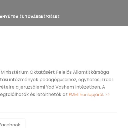
MÁNYÚTRA ÉS TOVÁBBKÉPZÉSRE
Minisztérium Oktatásért Felelős Államtitkársága
atási intézmények pedagógusaihoz, egyhetes izraeli
telre a jeruzsálemi Yad Vashem Intézetben. A
megtalálhatók és letölthetők az
EMMI honlapjáról. >>
Facebook