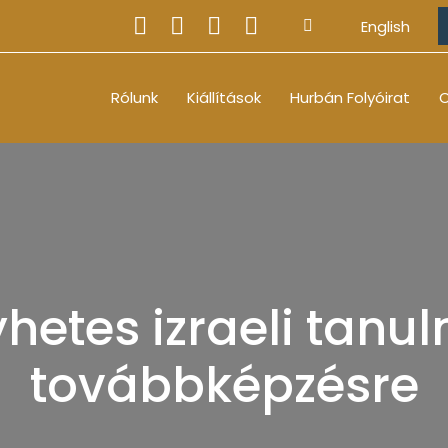
English
Rólunk
Kiállítások
Hurbán Folyóirat
O
yhetes izraeli tanu
továbbképzésre