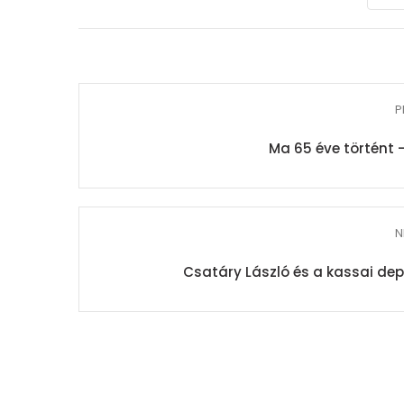
P
Ma 65 éve történt 
N
Csatáry László és a kassai d