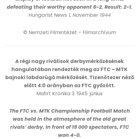
defeating their worthy opponent 6-2. Result: 2-1.
Hungarist News 1, November 1944
© Nemzeti Filmintézet – Filmarchívum
A régi nagy riválisok derbymérkőzésének
hangulatában rendezték meg az FTC – MTK
bajnoki labdarúgó mérkőzését. Tizenötezer néző
előtt 4:0 arányban az FTC győzött.
Mafirt Krónika 3. 1945. június
The FTC vs. MTK Championship Football Match
was held in the atmosphere of the old great
rivals’ derby. In front of 15 000 spectators, FTC
won 4-0.