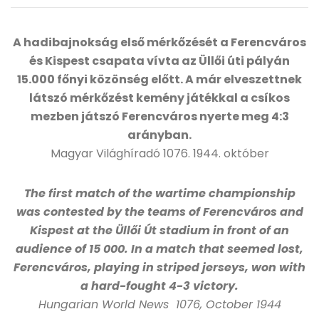
A hadibajnokság első mérkőzését a Ferencváros
és Kispest csapata vívta az Üllői úti pályán
15.000 főnyi közönség előtt. A már elveszettnek
látszó mérkőzést kemény játékkal a csíkos
mezben játszó Ferencváros nyerte meg 4:3
arányban.
Magyar Világhíradó 1076. 1944. október
The first match of the wartime championship
was contested by the teams of Ferencváros and
Kispest at the Üllői Út stadium in front of an
audience of 15 000. In a match that seemed lost,
Ferencváros, playing in striped jerseys, won with
a hard-fought 4-3 victory.
Hungarian World News 1076, October 1944