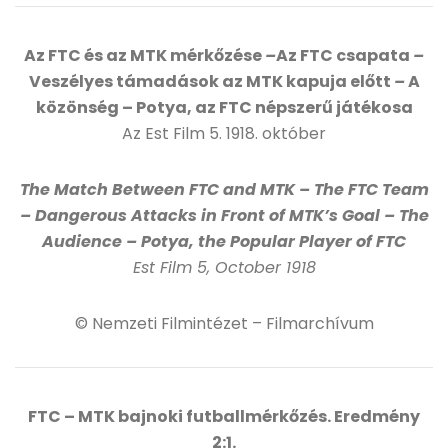
Az FTC és az MTK mérkőzése
–
Az FTC csapata
–
Veszélyes támadások az MTK kapuja előtt
–
A
közönség – Potya, az FTC népszerű játékosa
Az Est Film 5. 1918. október
The Match Between FTC and MTK – The FTC Team
– Dangerous Attacks in Front of MTK’s Goal – The
Audience – Potya, the Popular Player of FTC
Est Film 5, October 1918
© Nemzeti Filmintézet – Filmarchívum
FTC – MTK bajnoki futballmérkőzés. Eredmény
2:1.