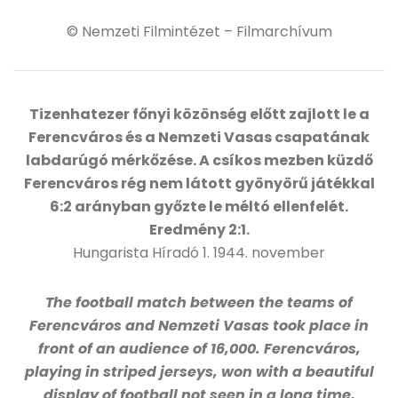
© Nemzeti Filmintézet – Filmarchívum
Tizenhatezer főnyi közönség előtt zajlott le a
Ferencváros és a Nemzeti Vasas csapatának
labdarúgó mérkőzése. A csíkos mezben küzdő
Ferencváros rég nem látott gyönyörű játékkal
6:2 arányban győzte le méltó ellenfelét.
Eredmény 2:1.
Hungarista Híradó 1. 1944. november
The football match between the teams of
Ferencváros and Nemzeti Vasas took place in
front of an audience of 16,000. Ferencváros,
playing in striped jerseys, won with a beautiful
display of football not seen in a long time,