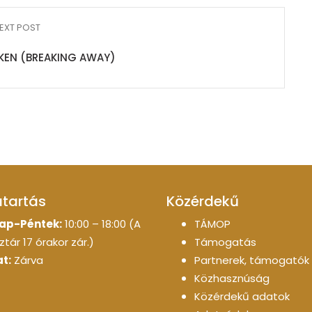
EXT POST
ÉKEN (BREAKING AWAY)
atartás
Közérdekű
ap-Péntek:
10:00 – 18:00 (A
TÁMOP
tár 17 órakor zár.)
Támogatás
t:
Zárva
Partnerek, támogatók
Közhasznúság
Közérdekű adatok