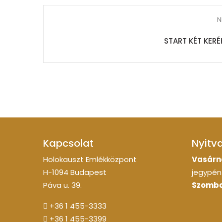
N
START KÉT KER
Kapcsolat
Nyitv
Holokauszt Emlékközpont
Vasárn
H-1094 Budapest
jegypénz
Páva u. 39.
Szomba
+36 1 455-3333
+36 1 455-3399