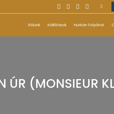
Rólunk
Kiállítások
Hurbán Folyóirat
O
IN ÚR (MONSIEUR KL