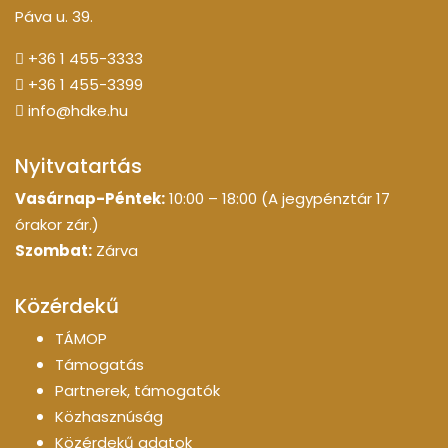
Páva u. 39.
+36 1 455-3333
+36 1 455-3399
info@hdke.hu
Nyitvatartás
Vasárnap-Péntek:
10:00 – 18:00 (A jegypénztár 17
órakor zár.)
Szombat:
Zárva
Közérdekű
TÁMOP
Támogatás
Partnerek, támogatók
Közhasznúság
Közérdekű adatok