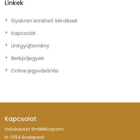
Linkek
Gyakran ismételt kérdések
Kapcsolat
Linkgyűjtemény
Belépőjegyek
Online jegyvásárlás
Kapcsolat
Holokauszt Emlékközpont
H-1094 Budapest