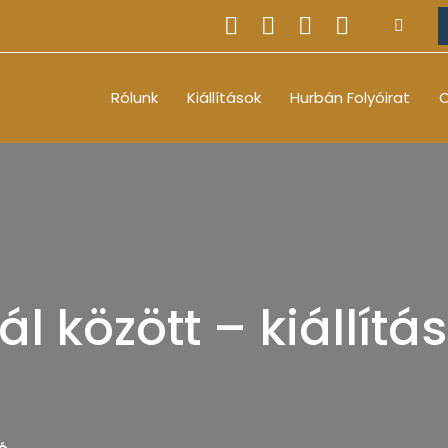
Rólunk
Kiállítások
Hurbán Folyóirat
O
lál között – kiállít