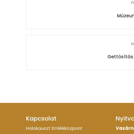
P
Múzeum
N
Gettósítá
Kapcsolat
Nyitv
Holokauszt Emlékközpont
Vasárn