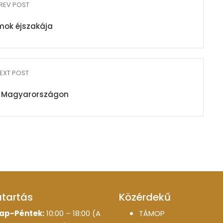
REV POST
ok éjszakája
EXT POST
s Magyarországon
atartás
Közérdekű
ap-Péntek:
10:00 – 18:00 (A
TÁMOP