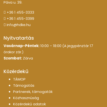
Páva u. 39.
+36 1 455-3333
+36 1 455-3399
info@hdke.hu
Nyitvatartás
Vasárnap-Péntek:
10:00 – 18:00 (A jegypénztár 17
órakor zár.)
Szombat:
Zárva
Közérdekű
TÁMOP
Támogatás
Partnerek, támogatók
Közhasznúság
Közérdekű adatok