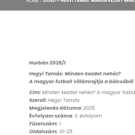
HOME
2025/1 – HEGYI TAMÁS: MINDEN KEZDET NEHÉ
Hurbán 2025/1
Hegyi Tamás: Minden kezdet nehéz?
A magyar futball villámrajtja a bölcsőből
Cím:
Minden kezdet nehéz? A magyar futball
Szerző:
Hegyi Tamás
Megjelenés dátuma
:
2025
.
Évfolyam száma
:
3. évfolyam
Füzetszám:
1
Oldalszám:
10-23.