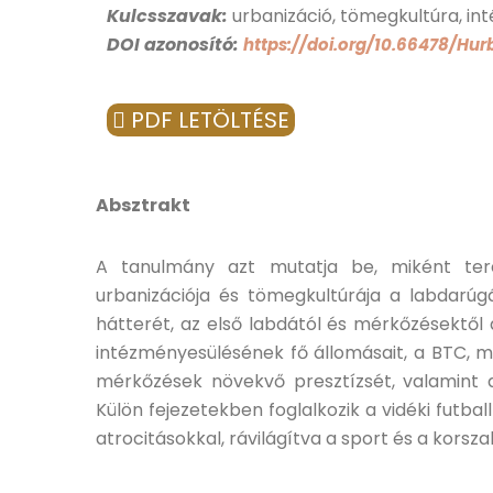
Kulcsszavak:
urbanizáció, tömegkultúra, in
DOI azonosító:
https://doi.org/10.66478/Hur
PDF LETÖLTÉSE
Absztrakt
A tanulmány azt mutatja be, miként te
urbanizációja és tömegkultúrája a labdarúg
hátterét, az első labdától és mérkőzésektől a
intézményesülésének fő állomásait, a BTC, m
mérkőzések növekvő presztízsét, valamint a 
Külön fejezetekben foglalkozik a vidéki futbal
atrocitásokkal, rávilágítva a sport és a kors