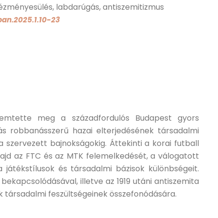
tézményesülés, labdarúgás, antiszemitizmus
ban.2025.1.10-23
remtette meg a századfordulós Budapest gyors
ás robbanásszerű hazai elterjedésének társadalmi
 szervezett bajnokságokig. Áttekinti a korai futball
ajd az FTC és az MTK felemelkedését, a válogatott
játékstílusok és társadalmi bázisok különbségeit.
l bekapcsolódásával, illetve az 1919 utáni antiszemita
zak társadalmi feszültségeinek összefonódására.