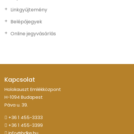
Linkgyűjtemény
Belépőjegyek
Online jegyvásárlás
Kapcsolat
Holokauszt Emlékközpont
H-1094 Budapest
Páva u. 39.
+36 1 455-3333
+36 1 455-3399
info@hdke.hu