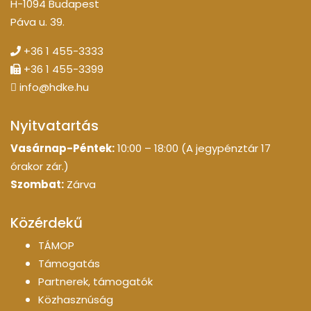
H-1094 Budapest
Páva u. 39.
+36 1 455-3333
+36 1 455-3399
info@hdke.hu
Nyitvatartás
Vasárnap-Péntek:
10:00 – 18:00 (A jegypénztár 17
órakor zár.)
Szombat:
Zárva
Közérdekű
TÁMOP
Támogatás
Partnerek, támogatók
Közhasznúság