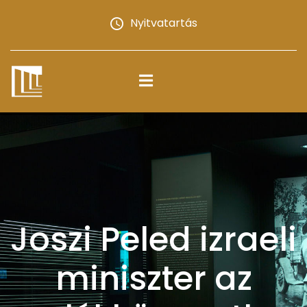
Nyitvatartás
Joszi Peled izraeli
miniszter az