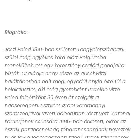
Biográfia:
Joszi Peled 1941-ben született Lengyelországban,
szülei még egyéves kora előtt Belgiumba
menekültek, ott egy keresztény család gondjaira
bízták. Családja nagy része az auschwitzi
haláltáborban halt meg, egyedül anyja élte túl a
holokausztot, aki még gyerekként Izraelbe vitte.
Peled felnőttként 30 éven át szolgált a
hadseregben, tisztként Izrael valamennyi
szomszédjával vívott háborúban részt vett. Katonai
karrierjének csúcsára 1986-ban érkezett, ekkor az
északi parancsnokság főparancsnokának nevezték
ki, és így a legmagasabb rangú izraeli tábornokok