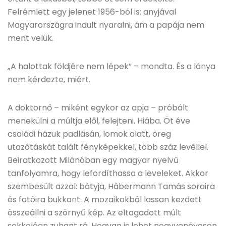
Felrémlett egy jelenet 1956-ból is: anyjával
Magyarországra indult nyaralni, ám a papája nem
ment velük.
„A halottak földjére nem lépek” – mondta. És a lánya
nem kérdezte, miért.
A doktornő – miként egykor az apja – próbált
menekülni a múltja elől, felejteni. Hiába. Öt éve
családi házuk padlásán, lomok alatt, öreg
utazótáskát talált fényképekkel, több száz levéllel.
Beiratkozott Milánóban egy magyar nyelvű
tanfolyamra, hogy lefordíthassa a leveleket. Akkor
szembesült azzal: bátyja, Hábermann Tamás soraira
és fotóira bukkant. A mozaikokból lassan kezdett
összeállni a szörnyű kép. Az eltagadott múlt
sokkolóan zuhant rá. Hogyan is lehet negyvenévesen