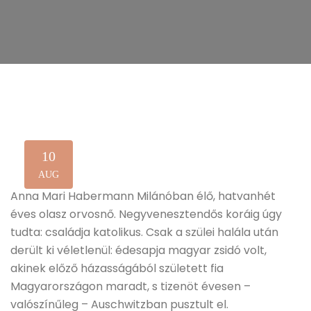
10
AUG
Anna Mari Habermann Milánóban élő, hatvanhét
éves olasz orvosnő. Negyvenesztendős koráig úgy
tudta: családja katolikus. Csak a szülei halála után
derült ki véletlenül: édesapja magyar zsidó volt,
akinek előző házasságából született fia
Magyarországon maradt, s tizenöt évesen –
valószínűleg – Auschwitzban pusztult el.