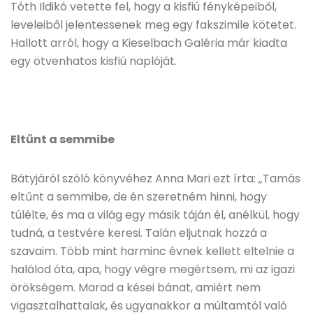
Tóth Ildikó vetette fel, hogy a kisfiú fényképeiből,
leveleiből jelentessenek meg egy fakszimile kötetet.
Hallott arról, hogy a Kieselbach Galéria már kiadta
egy ötvenhatos kisfiú naplóját.
Eltűnt a semmibe
Bátyjáról szóló könyvéhez Anna Mari ezt írta: „Tamás
eltűnt a semmibe, de én szeretném hinni, hogy
túlélte, és ma a világ egy másik táján él, anélkül, hogy
tudná, a testvére keresi. Talán eljutnak hozzá a
szavaim. Több mint harminc évnek kellett eltelnie a
halálod óta, apa, hogy végre megértsem, mi az igazi
örökségem. Marad a kései bánat, amiért nem
vigasztalhattalak, és ugyanakkor a múltamtól való