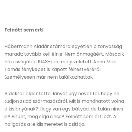
Felnőtt sem érti
Hábermann Aladár számára egyetlen bizonyosság
maradt: tovább kell élnie. Nem önmagáért. Második
házasságából 1943-ban megszületett Anna Mari.
Tamás fényképet is kapott féltestvéréről.
Személyesen már nem találkozhattak.
A doktor eldöntötte: lányát úgy neveli föl, hogy ne
tudjon zsidó származásáról. Mit is mondhatott volna
a kislányának? Hogy van egy bátyád, de talán nincs
is? Eltűnt, még sírja sincs? Felnőtt sem érti ezt. A
hallgatás a lelkiismeretet is csitítja.