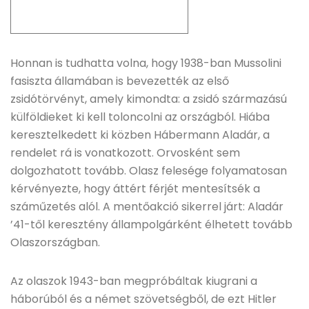
Honnan is tudhatta volna, hogy 1938-ban Mussolini
fasiszta államában is bevezették az első
zsidótörvényt, amely kimondta: a zsidó származású
külföldieket ki kell toloncolni az országból. Hiába
keresztelkedett ki közben Hábermann Aladár, a
rendelet rá is vonatkozott. Orvosként sem
dolgozhatott tovább. Olasz felesége folyamatosan
kérvényezte, hogy áttért férjét mentesítsék a
száműzetés alól. A mentőakció sikerrel járt: Aladár
’41-től keresztény állampolgárként élhetett tovább
Olaszországban.
Az olaszok 1943-ban megpróbáltak kiugrani a
háborúból és a német szövetségből, de ezt Hitler