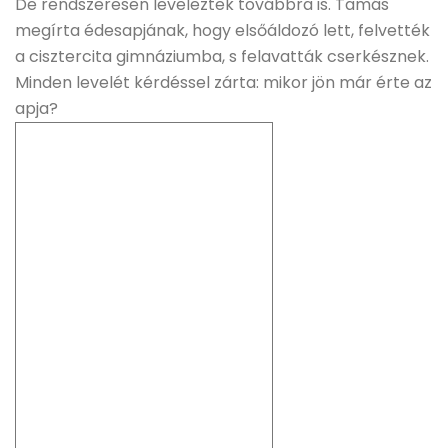
De rendszeresen leveleztek továbbra is. Tamás
megírta édesapjának, hogy elsőáldozó lett, felvették
a cisztercita gimnáziumba, s felavatták cserkésznek.
Minden levelét kérdéssel zárta: mikor jön már érte az
apja?