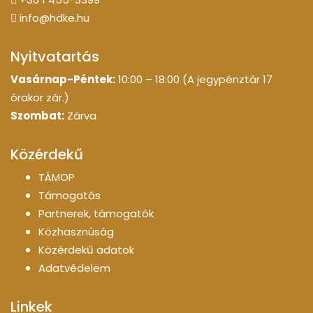
info@hdke.hu
Nyitvatartás
Vasárnap-Péntek:
10:00 – 18:00 (A jegypénztár 17
órakor zár.)
Szombat:
Zárva
Közérdekű
TÁMOP
Támogatás
Partnerek, támogatók
Közhasznúság
Közérdekű adatok
Adatvédelem
Linkek