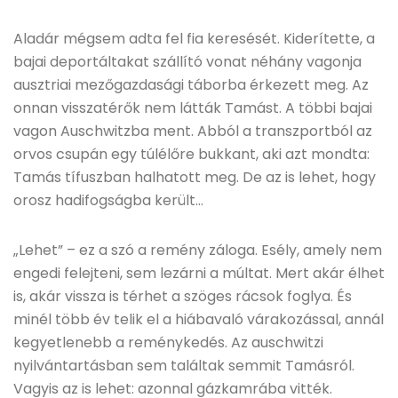
Aladár mégsem adta fel fia keresését. Kiderítette, a
bajai deportáltakat szállító vonat néhány vagonja
ausztriai mezőgazdasági táborba érkezett meg. Az
onnan visszatérők nem látták Tamást. A többi bajai
vagon Auschwitzba ment. Abból a transzportból az
orvos csupán egy túlélőre bukkant, aki azt mondta:
Tamás tífuszban halhatott meg. De az is lehet, hogy
orosz hadifogságba került…
„Lehet” – ez a szó a remény záloga. Esély, amely nem
engedi felejteni, sem lezárni a múltat. Mert akár élhet
is, akár vissza is térhet a szöges rácsok foglya. És
minél több év telik el a hiábavaló várakozással, annál
kegyetlenebb a reménykedés. Az auschwitzi
nyilvántartásban sem találtak semmit Tamásról.
Vagyis az is lehet: azonnal gázkamrába vitték.