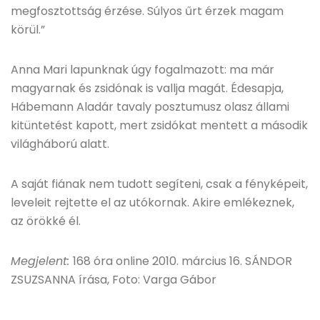
megfosztottság érzése. Súlyos űrt érzek magam
körül.”
Anna Mari lapunknak úgy fogalmazott: ma már
magyarnak és zsidónak is vallja magát. Édesapja,
Hábemann Aladár tavaly posztumusz olasz állami
kitüntetést kapott, mert zsidókat mentett a második
világháború alatt.
A saját fiának nem tudott segíteni, csak a fényképeit,
leveleit rejtette el az utókornak. Akire emlékeznek,
az örökké él.
Megjelent:
168 óra online 2010. március 16. SÁNDOR
ZSUZSANNA írása, Foto: Varga Gábor