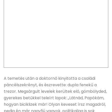
A temetés után a doktornő kinyitotta a családi
páncélszekrényt, és észrevette: dupla fenekű a
trezor. Megsárgult levelek kerültek elő, gömbölyded,
gyerekes betűkkel teleírt lapok: „Látnád, Papókám,
hogyan biciklizek már! Olyan keveset írsz magadról,
pedig én már nagyfiú vagyok, politikailag is sok