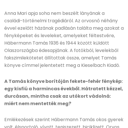
Anna Mari apja soha nem beszélt lányának a
családi-történelmi tragédiáról. Az orvosnő néhány
évvel ezelőtt házának padlásán találta meg azokat a
fényképeket és leveleket, amelyeket féltestvére,
Hábermann Tamás 1936 és 1944 között küldött
Olaszországba édesapjának. A fotókból, levelekből
fakszimilekötetet állítottak össze, amelyet Tamás
könyve címmel jelentetett meg a Kieselbach Kiadó.
A Tamás könyve borítóján fekete-fehér fénykép:
egy kisfiú a harmincas évekből. Hátratett kézzel,
durcásan, mintha csak az utókort vádolná:
miért nem mentették meg?
Emlékezések szerint Hábermann Tamás okos gyerek
volt, élsportoló, vívott, teniszezett, biciklizett. Orvos