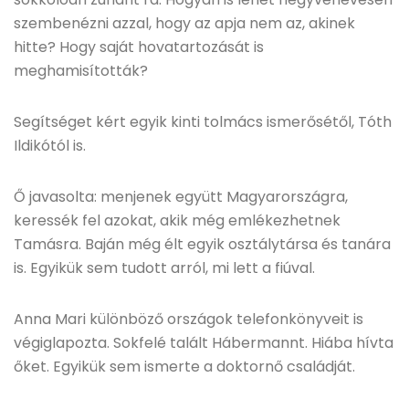
szembenézni azzal, hogy az apja nem az, akinek
hitte? Hogy saját hovatartozását is
meghamisították?
Segítséget kért egyik kinti tolmács ismerősétől, Tóth
Ildikótól is.
Ő javasolta: menjenek együtt Magyarországra,
keressék fel azokat, akik még emlékezhetnek
Tamásra. Baján még élt egyik osztálytársa és tanára
is. Egyikük sem tudott arról, mi lett a fiúval.
Anna Mari különböző országok telefonkönyveit is
végiglapozta. Sokfelé talált Hábermannt. Hiába hívta
őket. Egyikük sem ismerte a doktornő családját.