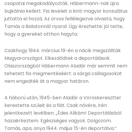
csapatai megakadályozták. Hábermann-nak újra
bujkálnia kellett. Fia leveleit a kinti magyar konzulátus
juttatta el hozzá. Az orvos fellélegezve olvasta, hogy
Tamás a Balatonnál nyaral. Úgy érezhette: jól tette,
hogy a gyereket otthon hagyta.
Csakhogy 1944. március 19-én a nácik megszállták
Magyarországot. Elkezdődtek a deportálások.
Olaszországból Hábermann Aladár már semmit nem
tehetett fia megmentéséért: a sárga csillagosokat
nem engedték át a magyar határon.
A háború után, 1945-ben Aladár a Vöröskereszttel
kerestette szüleit és a fiát. Csak nővére, Irén
jelentkezett levélben: „Édes Alikám! Deportálásból
hazaérkeztem. Egészséges vagyok. Dolgozom.
Tamás, apa, anya 1944. május 15-én deportálva.”