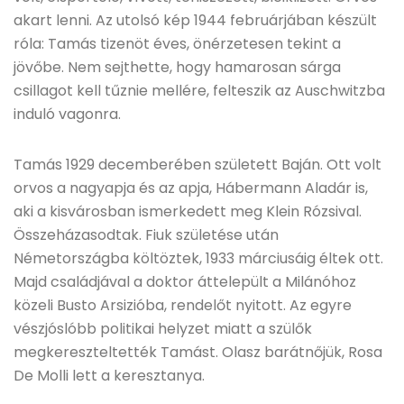
akart lenni. Az utolsó kép 1944 februárjában készült
róla: Tamás tizenöt éves, önérzetesen tekint a
jövőbe. Nem sejthette, hogy hamarosan sárga
csillagot kell tűznie mellére, felteszik az Auschwitzba
induló vagonra.
Tamás 1929 decemberében született Baján. Ott volt
orvos a nagyapja és az apja, Hábermann Aladár is,
aki a kisvárosban ismerkedett meg Klein Rózsival.
Összeházasodtak. Fiuk születése után
Németországba költöztek, 1933 márciusáig éltek ott.
Majd családjával a doktor áttelepült a Milánóhoz
közeli Busto Arsizióba, rendelőt nyitott. Az egyre
vészjóslóbb politikai helyzet miatt a szülők
megkereszteltették Tamást. Olasz barátnőjük, Rosa
De Molli lett a keresztanya.