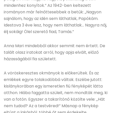
mindenhez konyítok.” Az 1942-ben keltezett
irományon már felnőttesebbek a betűk: „Nagyon
sajnálom, hogy az idén sem láthatlak, Papókám.
Idestova 3 éve lesz, hogy nem láthatlak… Nagyra nőj,
élj sokáig! Ölel szerető fiad, Tamás.”
Anna Mari mindebből akkor semmit nem értett. De
talált olasz iratokat arról, hogy apja elvált, előző
házasságából fia született.
A vöröskeresztes okmányok is előkerültek. És az
emlékek egyre tolakodóbbá váltak. Eszébe jutott:
kislánykorában egy ismeretlen fiú fényképét látta
otthon. Hiába faggatta szüleit, nem mondták meg, ki
van a fotón. Egyszer a takarítónő közölte vele: „Hát
nem tudod? Az a testvéred!” Másnap a fénykép
eltűnt a lakásból, többé őt sem érdekelte.