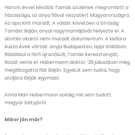
Három évvel később Tamás szüleinek megromlott a
házassága, az anya fiával visszatért Magyarországra.
Az apa kint maradt. A válást követően a bíróság
Tamást Baján, anyai nagymamájánál helyezte el. A
döntés okairól nem maradt dokumentum. A kisfiúra
kusza évek vártak: anyja Budapesten, apja Itáliában.
Ráadásul a férfi újranősült, Tamás keresztanyját,
Rosát vette el. Hábermann doktor ’39 júliusában még
meglátogatta fiát Baján. Egyikük sem tudta, hogy
utoljára látják egymást.
Anna Mari Habermann sokáig mit sem tudott
magyar bátyjáról
Mikor jön már?