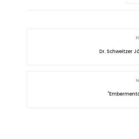
P
Dr. Schweitzer J
N
"Embermentő