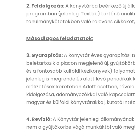
2. Feldolgozás:
A könyvtárba beérkező új áll
programban (jelenleg: TextLib) történő analit
tanulmánykötetekben való releváns cikkeket,
Másodlagos feladatatok:
3. Gyarapítás:
A könyvtár éves gyarapítási t
beletartozik a piacon megjelenő új, gyűjtőkör
és a fontosabb külföldi kézikönyvek) folyama
jelenleg is megrendelés alatt lévő periodiká
előfizetések keretében Adott esetben, távol
kidolgozása, adományozókkal való kapcsolatta
magyar és külföldi könyvtárakkal, kutató inté
4. Revízió:
A Könyvtár jelenlegi állományának re
nem a gyűjtőkörbe vágó munkáktól való megtis