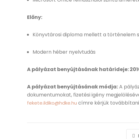
Előny:
Könyvtárosi diploma mellett a történelem 
Modern héber nyelvtudás
A pályázat benyújtásának határideje: 2016.
A pályázat benyújtásának módja:
A pályáz
dokumentumokat, fizetési igény megjelöléséve
címre kérjük továbbítani
fekete.ildiko@hdke.hu