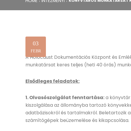
HOME
INTÉZMÉNYI
KÖNYVTÁROS MUNKATÁRSAT 
03
FEBR
A Holocaust Dokumentációs Központ és Emlé
munkatársat keres teljes (heti 40 órás) munk
Elsődleges feladatok:
1. Olvasószolgálat fenntartása:
a könyvtár 
kiszolgálása az állományba tartozó könyvekkel
adatbázisokról és tartalmakról. Beletartozik 
számítógépek beüzemelése és kikapcsolása.