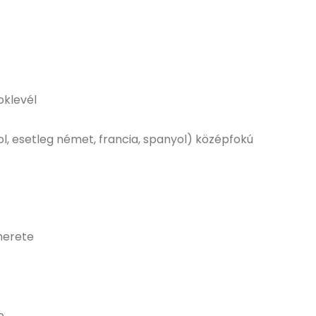
oklevél
l, esetleg német, francia, spanyol) középfokú
merete
e