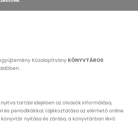
KERESÜNK
kgyűjtemény Közalapítvány
KÖNYVTÁROS
aidőben.
nyitva tartási idejében az olvasók informálása,
 és periodikákkal, tájékoztatása az elérhető online
a könyvtár nyitása és zárása, a könyvtárban lévő