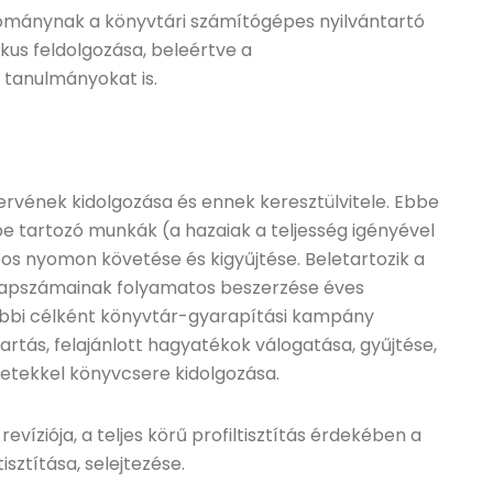
ománynak a könyvtári számítógépes nyilvántartó
ikus feldolgozása, beleértve a
 tanulmányokat is.
ervének kidolgozása és ennek keresztülvitele. Ebbe
be tartozó munkák (a hazaiak a teljesség igényével
tos nyomon követése és kigyűjtése. Beletartozik a
k lapszámainak folyamatos beszerzése éves
abbi célként könyvtár-gyarapítási kampány
rtás, felajánlott hagyatékok válogatása, gyűjtése,
zetekkel könyvcsere kidolgozása.
víziója, a teljes körű profiltisztítás érdekében a
ztítása, selejtezése.