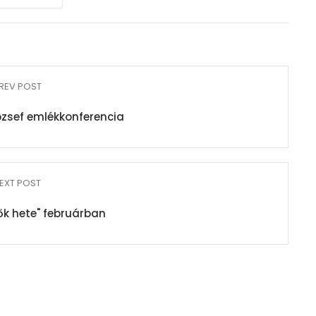
REV POST
ózsef emlékkonferencia
EXT POST
k hete" februárban