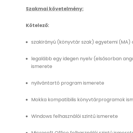
Szakmai követelmény:
Kötelező:
szakirányú (könyvtár szak) egyetemi (MA) 
legalább egy idegen nyelv (elsősorban ango
ismerete
nyilvántartó program ismerete
Mokka kompatibilis könyvtárprogramok is
Windows felhasználói szintű ismerete
Microsoft Office felhasználói szintű ismeret