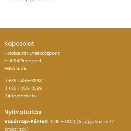
Kapcsolat
Holokauszt Emlékközpont
H-1094 Budapest
Páva u. 39.
+36 1 455-3333
+36 1 455-3399
info@hdke.hu
Nyitvatartás
Vasárnap-Péntek:
10:00 – 18:00 (A jegypénztár 17
órakor zár.)