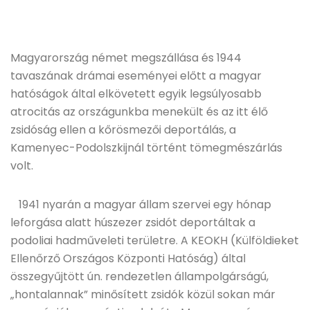
Magyarország német megszállása és 1944
tavaszának drámai eseményei előtt a magyar
hatóságok által elkövetett egyik legsúlyosabb
atrocitás az országunkba menekült és az itt élő
zsidóság ellen a kőrösmezői deportálás, a
Kamenyec-Podolszkijnál történt tömegmészárlás
volt.
1941 nyarán a magyar állam szervei egy hónap
leforgása alatt húszezer zsidót deportáltak a
podoliai hadműveleti területre. A KEOKH (Külföldieket
Ellenőrző Országos Központi Hatóság) által
összegyűjtött ún. rendezetlen állampolgárságú,
„hontalannak” minősített zsidók közül sokan már