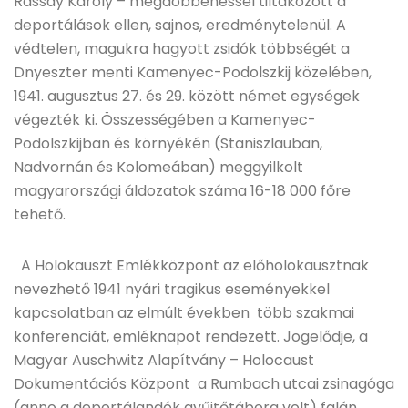
Rassay Károly – megdöbbenéssel tiltakozott a
deportálások ellen, sajnos, eredménytelenül. A
védtelen, magukra hagyott zsidók többségét a
Dnyeszter menti Kamenyec-Podolszkij közelében,
1941. augusztus 27. és 29. között német egységek
végezték ki. Összességében a Kamenyec-
Podolszkijban és környékén (Staniszlauban,
Nadvornán és Kolomeában) meggyilkolt
magyarországi áldozatok száma 16-18 000 főre
tehető.
A Holokauszt Emlékközpont az előholokausztnak
nevezhető 1941 nyári tragikus eseményekkel
kapcsolatban az elmúlt években több szakmai
konferenciát, emléknapot rendezett. Jogelődje, a
Magyar Auschwitz Alapítvány – Holocaust
Dokumentációs Központ a Rumbach utcai zsinagóga
(anno a deportálandók gyűjtőtábora volt) falán