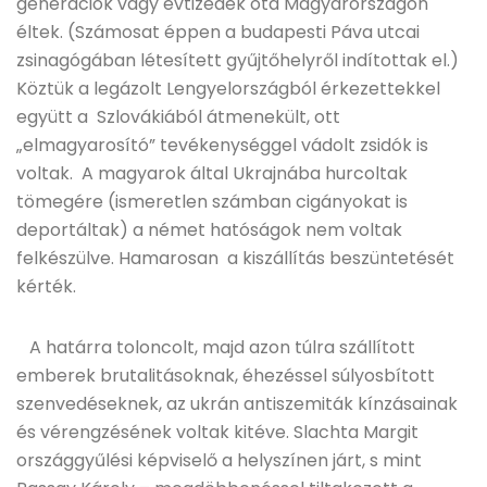
generációk vagy évtizedek óta Magyarországon
éltek. (Számosat éppen a budapesti Páva utcai
zsinagógában létesített gyűjtőhelyről indítottak el.)
Köztük a legázolt Lengyelországból érkezettekkel
együtt a Szlovákiából átmenekült, ott
„elmagyarosító” tevékenységgel vádolt zsidók is
voltak. A magyarok által Ukrajnába hurcoltak
tömegére (ismeretlen számban cigányokat is
deportáltak) a német hatóságok nem voltak
felkészülve. Hamarosan a kiszállítás beszüntetését
kérték.
A határra toloncolt, majd azon túlra szállított
emberek brutalitásoknak, éhezéssel súlyosbított
szenvedéseknek, az ukrán antiszemiták kínzásainak
és vérengzésének voltak kitéve. Slachta Margit
országgyűlési képviselő a helyszínen járt, s mint