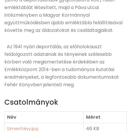
emléktáblát létesített, majd a Páva utcai
intézményben a Magyar Kormánnyal
együttműködésben újabb emléktábla felállításával
követte meg az áldozatokat és családtagjaikat.
Az 1941 nyári deportálás, az előholokauszt
feldolgozott adatainak és tényeinek szélesebb
körben való megismertetése érdekében az
Emlékközpont 2014-ben a tudományos kutatási
eredményeket, a legfontosabb dokumentumokat
Fehér Könyvben jelenteti meg.
Csatolmányok
Név
Méret
46 KB
Simenfalvy.jpg