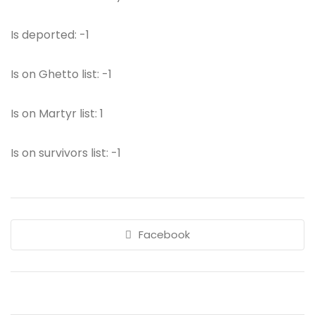
Is deported: -1
Is on Ghetto list: -1
Is on Martyr list: 1
Is on survivors list: -1
Facebook