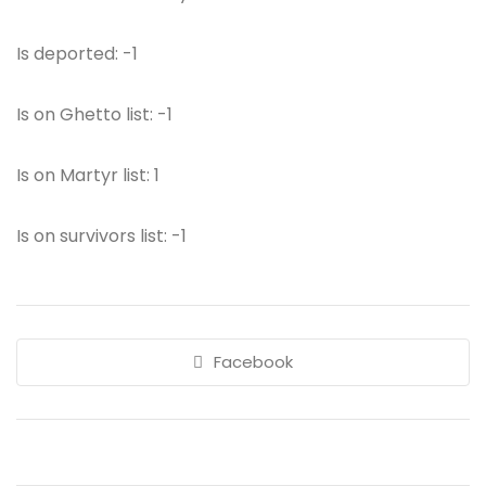
Is deported: -1
Is on Ghetto list: -1
Is on Martyr list: 1
Is on survivors list: -1
Facebook