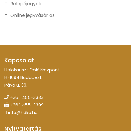
Belépőjegyek
Online jegyvásárlás
Kapcsolat
Holokauszt Emlékközpont
H-1094 Budapest
Páva u. 39.
+36 1 455-3333
+36 1 455-3399
info@hdke.hu
Nyitvatartás