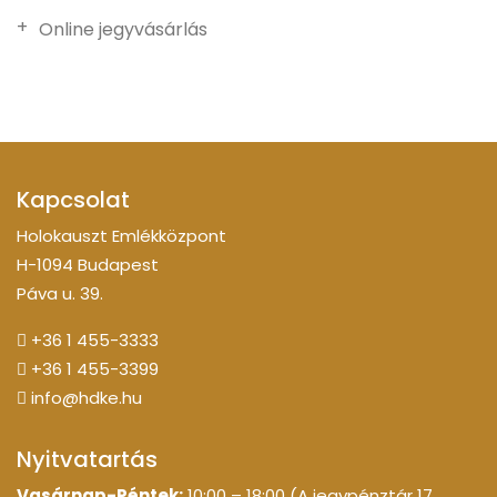
Online jegyvásárlás
Kapcsolat
Holokauszt Emlékközpont
H-1094 Budapest
Páva u. 39.
+36 1 455-3333
+36 1 455-3399
info@hdke.hu
Nyitvatartás
Vasárnap-Péntek:
10:00 – 18:00 (A jegypénztár 17