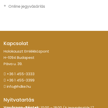
Online jegyvásárlás
Kapcsolat
Holokauszt Emlékközpont
H-1094 Budapest
Páva u. 39.
+36 1 455-3333
+36 1 455-3399
info@hdke.hu
Nyitvatartás
Vasárnap-Péntek:
10:00 – 18:00 (A jegypénztár 17