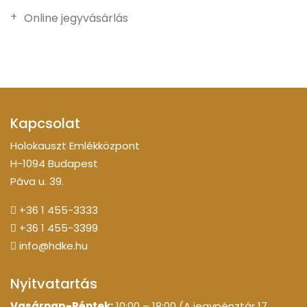
Online jegyvásárlás
Kapcsolat
Holokauszt Emlékközpont
H-1094 Budapest
Páva u. 39.
+36 1 455-3333
+36 1 455-3399
info@hdke.hu
Nyitvatartás
Vasárnap-Péntek:
10:00 – 18:00 (A jegypénztár 17