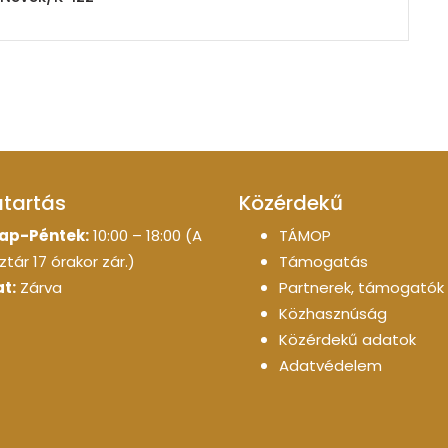
atartás
Közérdekű
ap-Péntek:
10:00 – 18:00 (A
TÁMOP
tár 17 órakor zár.)
Támogatás
t:
Zárva
Partnerek, támogatók
Közhasznúság
Közérdekű adatok
Adatvédelem