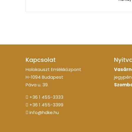
Kapcsolat
Nyitv
Holokauszt Emlékközpont
Vasárn
H-1094 Budapest
jegypénz
Páva u. 39.
Szomba
+36 1 455-3333
+36 1 455-3399
info@hdke.hu