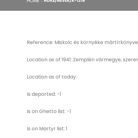
HOME
HDKE/NEVEK/K-1219
Reference: Miskolc és környéke mártírkönyve
Location as of 1941: Zemplén vármegye, szeren
Location as of today:
Is deported: -1
Is on Ghetto list: -1
Is on Martyr list: 1