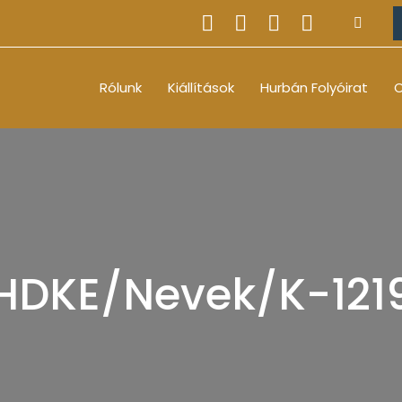
Rólunk
Kiállítások
Hurbán Folyóirat
O
HDKE/Nevek/K-121