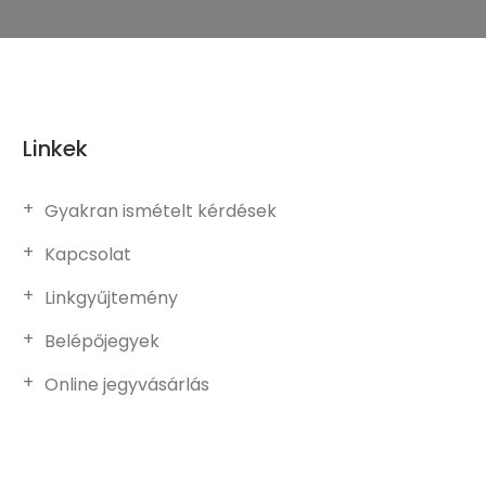
Linkek
Gyakran ismételt kérdések
Kapcsolat
Linkgyűjtemény
Belépőjegyek
Online jegyvásárlás