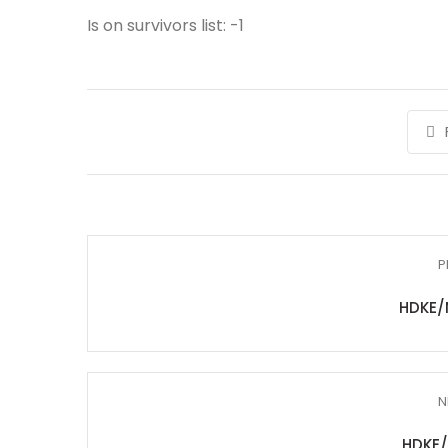
Is on survivors list: -1
P
HDKE/
N
HDKE/