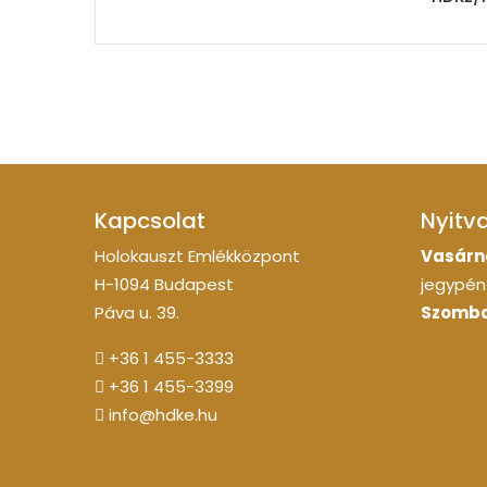
Kapcsolat
Nyitv
Holokauszt Emlékközpont
Vasárn
H-1094 Budapest
jegypénz
Páva u. 39.
Szomba
+36 1 455-3333
+36 1 455-3399
info@hdke.hu