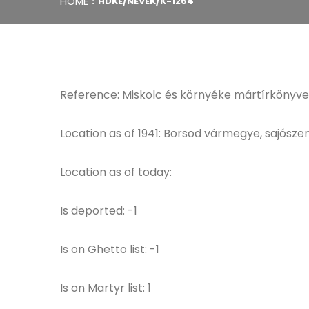
HOME
HDKE/NEVEK/K-1264
Reference: Miskolc és környéke mártírkönyve
Location as of 1941: Borsod vármegye, sajószen
Location as of today:
Is deported: -1
Is on Ghetto list: -1
Is on Martyr list: 1