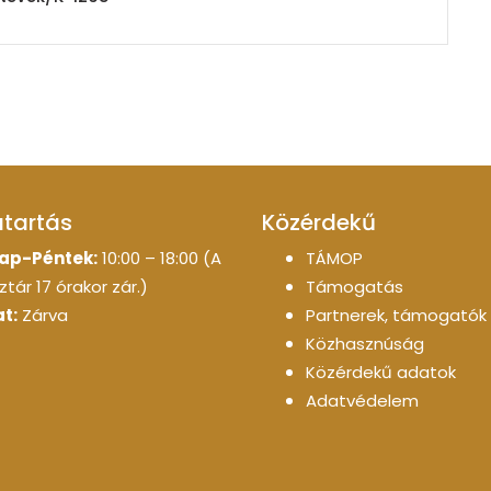
atartás
Közérdekű
ap-Péntek:
10:00 – 18:00 (A
TÁMOP
tár 17 órakor zár.)
Támogatás
t:
Zárva
Partnerek, támogatók
Közhasznúság
Közérdekű adatok
Adatvédelem