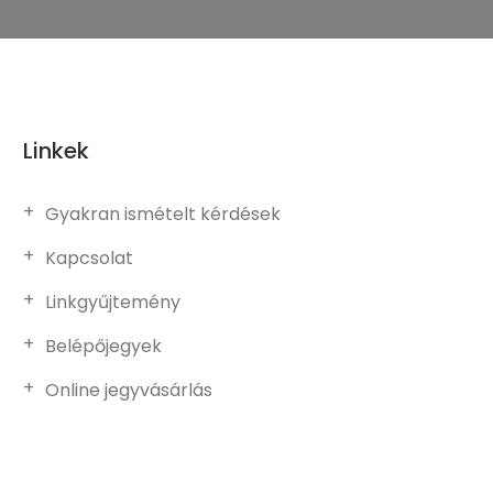
Linkek
Gyakran ismételt kérdések
Kapcsolat
Linkgyűjtemény
Belépőjegyek
Online jegyvásárlás