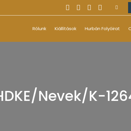
Rólunk
Kiállítások
Hurbán Folyóirat
O
HDKE/Nevek/K-126