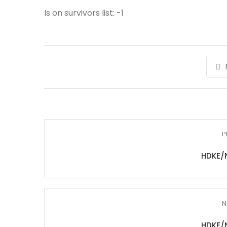
Is on survivors list: -1
P
HDKE/
N
HDKE/