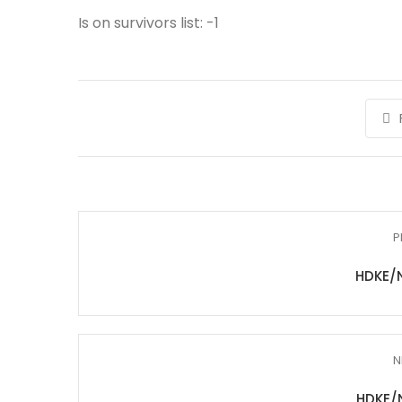
Is on survivors list: -1
P
HDKE/
N
HDKE/