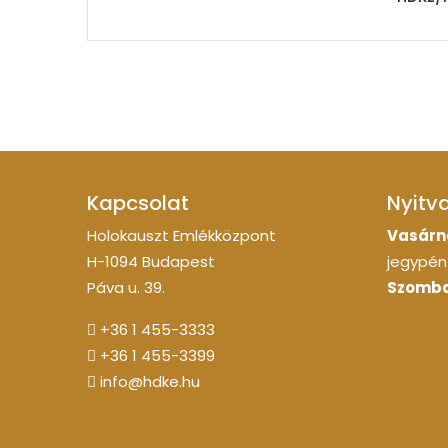
Kapcsolat
Nyitv
Holokauszt Emlékközpont
Vasárn
H-1094 Budapest
jegypénz
Páva u. 39.
Szomba
+36 1 455-3333
+36 1 455-3399
info@hdke.hu