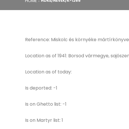
HOME
HDKE/NEVEK/K-1265
Reference: Miskolc és környéke mártírkönyve
Location as of 1941: Borsod vármegye, sajószen
Location as of today:
Is deported: -1
Is on Ghetto list: -1
Is on Martyr list: 1