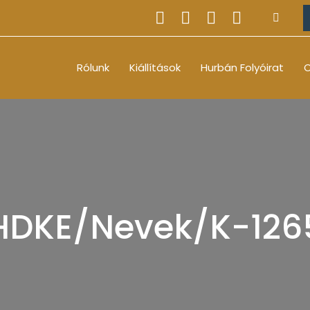
Rólunk
Kiállítások
Hurbán Folyóirat
O
HDKE/Nevek/K-126