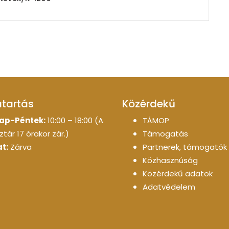
atartás
Közérdekű
ap-Péntek:
10:00 – 18:00 (A
TÁMOP
tár 17 órakor zár.)
Támogatás
t:
Zárva
Partnerek, támogatók
Közhasznúság
Közérdekű adatok
Adatvédelem