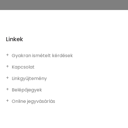
Linkek
Gyakran ismételt kérdések
Kapcsolat
Linkgyűjtemény
Belépőjegyek
Online jegyvásárlás