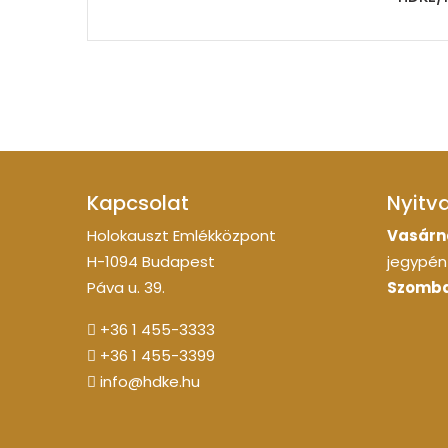
Kapcsolat
Nyitv
Holokauszt Emlékközpont
Vasárn
H-1094 Budapest
jegypénz
Páva u. 39.
Szomba
+36 1 455-3333
+36 1 455-3399
info@hdke.hu