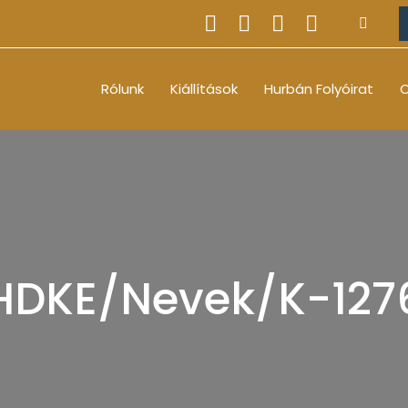
Rólunk
Kiállítások
Hurbán Folyóirat
O
HDKE/Nevek/K-127