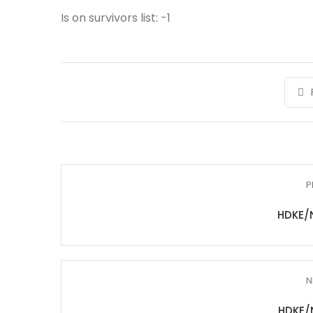
Is on survivors list: -1
P
HDKE/
N
HDKE/