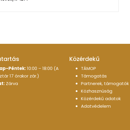
atartás
Közérdekű
ap-Péntek:
10:00 – 18:00 (A
TÁMOP
tár 17 órakor zár.)
Támogatás
t:
Zárva
Partnerek, támogatók
Közhasznúság
Közérdekű adatok
Adatvédelem