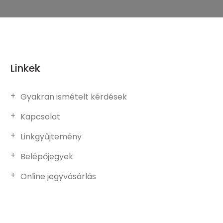
Linkek
Gyakran ismételt kérdések
Kapcsolat
Linkgyűjtemény
Belépőjegyek
Online jegyvásárlás