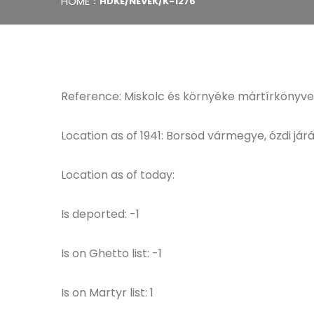
HOME
HDKE/NEVEK/K-1276
Reference: Miskolc és környéke mártírkönyve
Location as of 1941: Borsod vármegye, ózdi jár
Location as of today:
Is deported: -1
Is on Ghetto list: -1
Is on Martyr list: 1