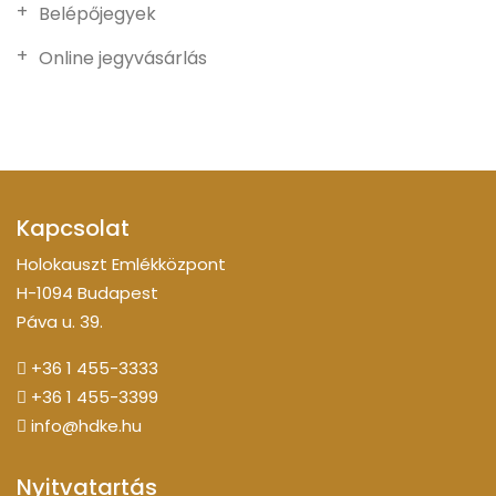
Belépőjegyek
Online jegyvásárlás
Kapcsolat
Holokauszt Emlékközpont
H-1094 Budapest
Páva u. 39.
+36 1 455-3333
+36 1 455-3399
info@hdke.hu
Nyitvatartás