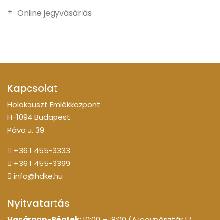
Online jegyvásárlás
Kapcsolat
Holokauszt Emlékközpont
H-1094 Budapest
Páva u. 39.
+36 1 455-3333
+36 1 455-3399
info@hdke.hu
Nyitvatartás
Vasárnap-Péntek:
10:00 – 18:00 (A jegypénztár 17