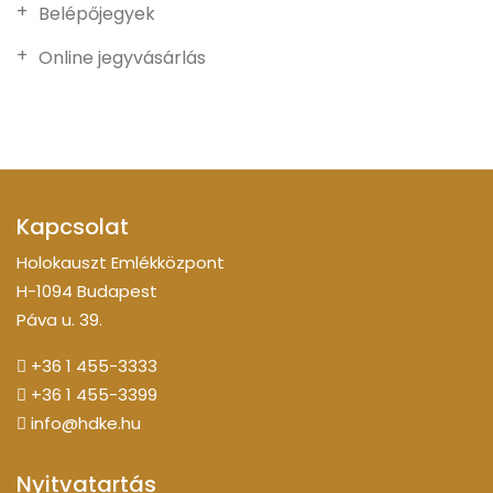
Belépőjegyek
Online jegyvásárlás
Kapcsolat
Holokauszt Emlékközpont
H-1094 Budapest
Páva u. 39.
+36 1 455-3333
+36 1 455-3399
info@hdke.hu
Nyitvatartás