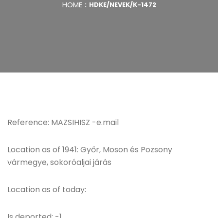
HOME
HDKE/NEVEK/K-1472
Reference: MAZSIHISZ -e.mail
Location as of 1941: Győr, Moson és Pozsony
vármegye, sokoróaljai járás
Location as of today:
Is deported: -1