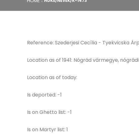
HOME
HDKE/NEVEK/K-1473
Reference: Szederjesi Cecília - Tyekvicska Árp
Location as of 1941: Nógrád vármegye, nógrádi
Location as of today:
Is deported: -1
Is on Ghetto list: -1
Is on Martyr list: 1