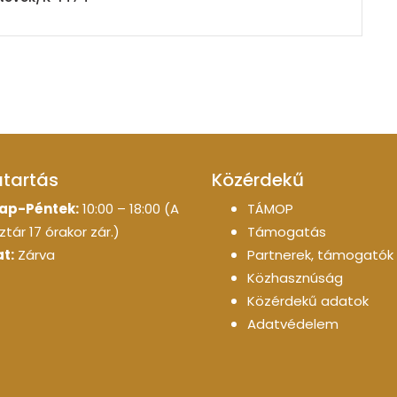
atartás
Közérdekű
ap-Péntek:
10:00 – 18:00 (A
TÁMOP
tár 17 órakor zár.)
Támogatás
t:
Zárva
Partnerek, támogatók
Közhasznúság
Közérdekű adatok
Adatvédelem