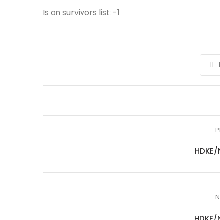
Is on survivors list: -1
P
HDKE/
N
HDKE/