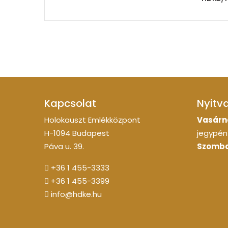
Kapcsolat
Nyitv
Holokauszt Emlékközpont
Vasárn
H-1094 Budapest
jegypénz
Páva u. 39.
Szomba
+36 1 455-3333
+36 1 455-3399
info@hdke.hu