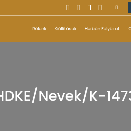
Rólunk
Kiállítások
Hurbán Folyóirat
O
HDKE/Nevek/K-147