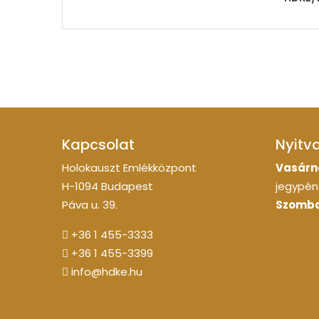
Kapcsolat
Nyitv
Holokauszt Emlékközpont
Vasárn
H-1094 Budapest
jegypénz
Páva u. 39.
Szomba
+36 1 455-3333
+36 1 455-3399
info@hdke.hu