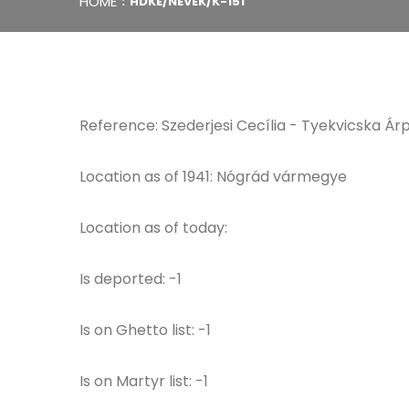
HOME
HDKE/NEVEK/K-151
Reference: Szederjesi Cecília - Tyekvicska Árp
Location as of 1941: Nógrád vármegye
Location as of today:
Is deported: -1
Is on Ghetto list: -1
Is on Martyr list: -1