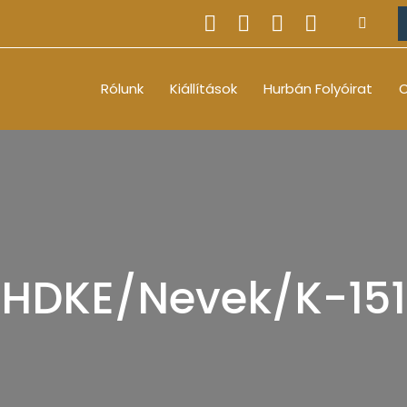
Rólunk
Kiállítások
Hurbán Folyóirat
O
HDKE/Nevek/K-151