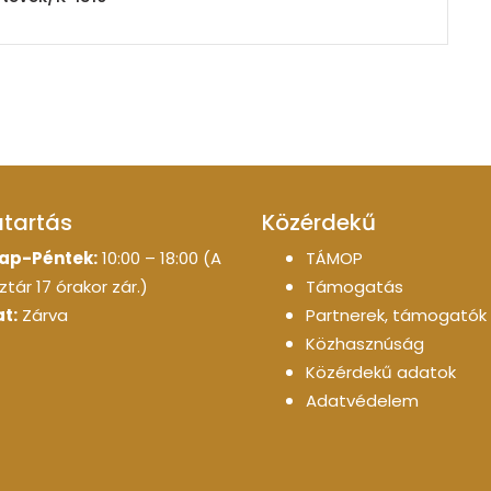
atartás
Közérdekű
ap-Péntek:
10:00 – 18:00 (A
TÁMOP
tár 17 órakor zár.)
Támogatás
t:
Zárva
Partnerek, támogatók
Közhasznúság
Közérdekű adatok
Adatvédelem