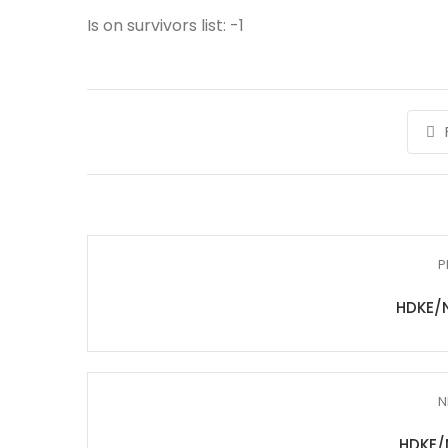
Is on survivors list: -1
P
HDKE/
N
HDKE/