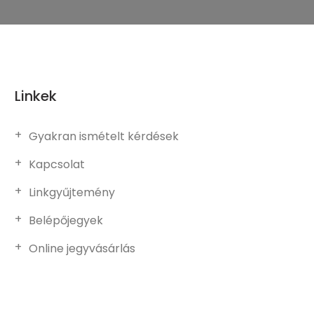
Linkek
Gyakran ismételt kérdések
Kapcsolat
Linkgyűjtemény
Belépőjegyek
Online jegyvásárlás