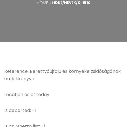
HOME
HDKE/NEVEK/K-1510
Reference: Berettyóújfalu és környéke zsidóságának
emlékkönyve
Location as of today:
Is deported: -1
Is on Ghetto list: -1