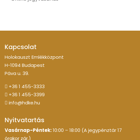
Kapcsolat
Holokauszt Emlékközpont
H-1094 Budapest
Páva u. 39.
+36 1 455-3333
+36 1 455-3399
info@hdke.hu
Nyitvatartás
Vasárnap-Péntek:
10:00 – 18:00 (A jegypénztár 17
órakor zár.)