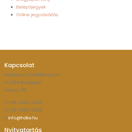
Belépőjegyek
Online jegyvásárlás
Kapcsolat
Holokauszt Emlékközpont
H-1094 Budapest
Páva u. 39.
+36 1 455-3333
+36 1 455-3399
info@hdke.hu
Nyitvatartás