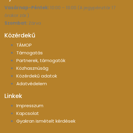
Vasárnap-Péntek:
10:00 – 18:00 (A jegypénztár 17
órakor zár.)
Szombat:
Zárva
Közérdekű
TÁMOP
Támogatás
Partnerek, támogatók
Közhasznúság
Közérdekű adatok
Adatvédelem
Linkek
Impresszum
Kapcsolat
Gyakran ismételt kérdések