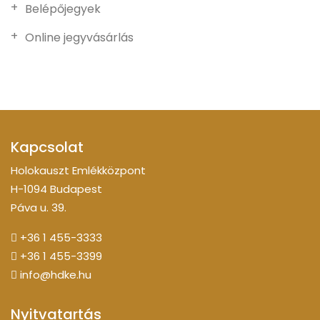
Belépőjegyek
Online jegyvásárlás
Kapcsolat
Holokauszt Emlékközpont
H-1094 Budapest
Páva u. 39.
+36 1 455-3333
+36 1 455-3399
info@hdke.hu
Nyitvatartás