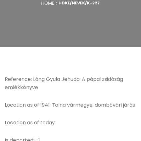
HOME
HDKE/NEVEK/K-227
Reference: Láng Gyula Jehuda: A pápai zsidóság
emlékkönyve
Location as of 1941: Tolna vármegye, dombóvári járás
Location as of today:
Is deported: -1