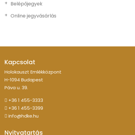
Belépőjegyek
Online jegyvásárlás
Kapcsolat
Holokauszt Emlékközpont
H-1094 Budapest
Páva u. 39.
+36 1 455-3333
+36 1 455-3399
info@hdke.hu
Nyitvatartás