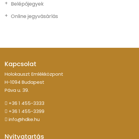
Belépőjegyek
Online jegyvásárlás
Kapcsolat
Holokauszt Emlékközpont
H-1094 Budapest
Páva u. 39.
+36 1 455-3333
+36 1 455-3399
info@hdke.hu
Nyitvatartás