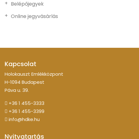
Belépőjegyek
Online jegyvásárlás
Kapcsolat
Holokauszt Emlékközpont
H-1094 Budapest
Páva u. 39.
+36 1 455-3333
+36 1 455-3399
info@hdke.hu
Nyitvatartás