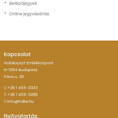
Belépőjegyek
Online jegyvásárlás
Kapcsolat
Holokauszt Emlékközpont
H-1094 Budapest
Páva u. 39.
+36 1 455-3333
+36 1 455-3399
info@hdke.hu
Nyitvatartás