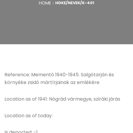
HOME
HDKE/NEVEK/K-401
Reference: Mementó 1940-1945. Salgótarján és
környéke zsidó mártírjainak az emlékére
Location as of 1941: Nógrád vármegye, sziráki járás
Location as of today:
Is deported: -1